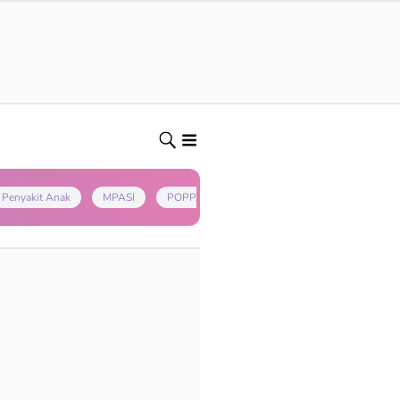
Penyakit Anak
MPASI
POPPAPA