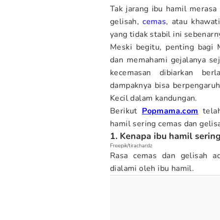
Tak jarang ibu hamil merasa
gelisah,
cemas
, atau khawat
yang tidak stabil ini sebenar
Meski begitu, penting bag
dan memahami gejalanya sejak
kecemasan dibiarkan berl
dampaknya bisa berpengaru
Kecil dalam kandungan.
Berikut
Popmama.com
tela
hamil sering cemas dan gelis
1. Kenapa ibu hamil serin
Freepik/tirachardz
Rasa cemas dan gelisah ad
dialami oleh ibu hamil.