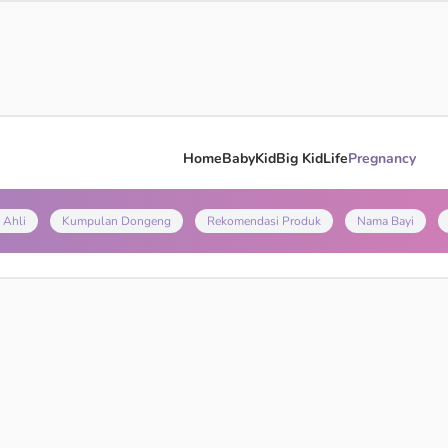
Home
Baby
Kid
Big Kid
Life
Pregnancy
 Ahli
Kumpulan Dongeng
Rekomendasi Produk
Nama Bayi