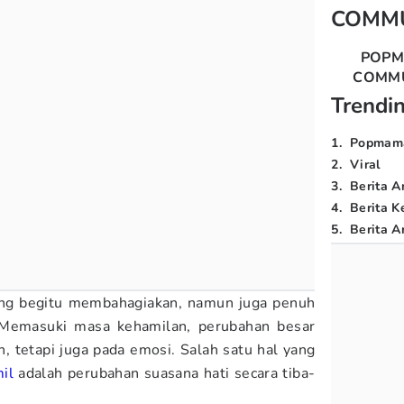
COMM
POP
COMM
Trendi
1
.
Popmam
2
.
Viral
3
.
Berita A
4
.
Berita K
5
.
Berita Ar
g begitu membahagiakan, namun juga penuh
 Memasuki masa kehamilan, perubahan besar
h, tetapi juga pada emosi. Salah satu hal yang
il
adalah perubahan suasana hati secara tiba-