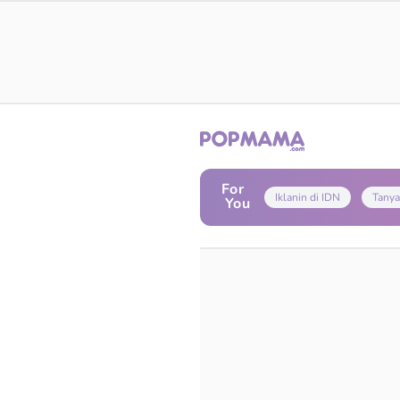
For
Iklanin di IDN
Tanya
You