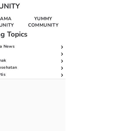
UNITY
MAMA
YUMMY
UNITY
COMMUNITY
ng Topics
a News
nak
esehatan
tis