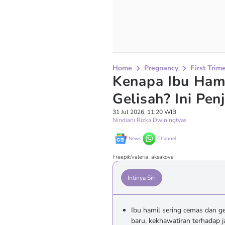
Home
Pregnancy
First Trim
Kenapa Ibu Ham
Gelisah? Ini Pen
31 Jul 2026, 11:20 WIB
Nindiani Rizka Dwiningtyas
News
Channel
Freepik/valeria_aksakova
Intinya Sih
Ibu hamil sering cemas dan ge
baru, kekhawatiran terhadap j