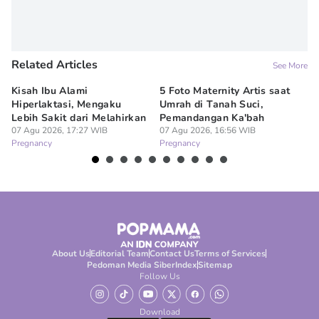
Related Articles
See More
Kisah Ibu Alami
5 Foto Maternity Artis saat
Ir
Hiperlaktasi, Mengaku
Umrah di Tanah Suci,
Pe
Lebih Sakit dari Melahirkan
Pemandangan Ka'bah
de
07 Agu 2026, 17:27 WIB
07 Agu 2026, 16:56 WIB
07
Pregnancy
Pregnancy
Pr
About Us
Editorial Team
Contact Us
Terms of Services
Pedoman Media Siber
Index
Sitemap
Follow Us
Download