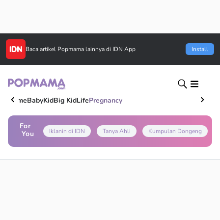
Baca artikel
Popmama
lainnya di IDN App
Install
Home
Baby
Kid
Big Kid
Life
Pregnancy
For
Iklanin di IDN
Tanya Ahli
Kumpulan Dongeng
You