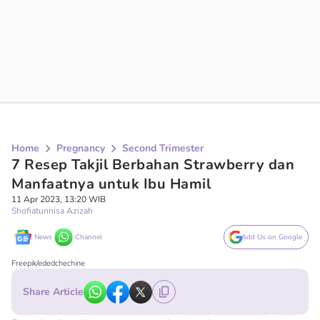
Home
Pregnancy
Second Trimester
7 Resep Takjil Berbahan Strawberry dan
Manfaatnya untuk Ibu Hamil
11 Apr 2023, 13:20 WIB
Shofiatunnisa Azizah
News
Channel
Add Us on Google
Freepik/ededchechine
Share Article