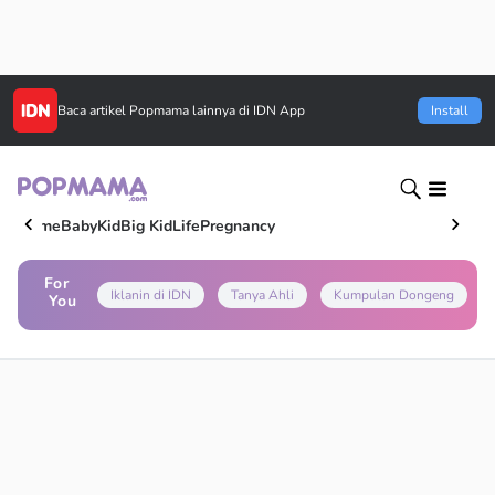
Baca artikel
Popmama
lainnya di IDN App
Install
Home
Baby
Kid
Big Kid
Life
Pregnancy
For
Iklanin di IDN
Tanya Ahli
Kumpulan Dongeng
You