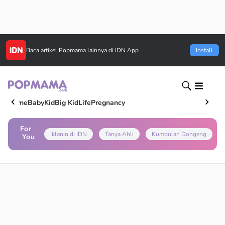
Baca artikel
Popmama
lainnya di IDN App
Install
Home
Baby
Kid
Big Kid
Life
Pregnancy
For
Iklanin di IDN
Tanya Ahli
Kumpulan Dongeng
You