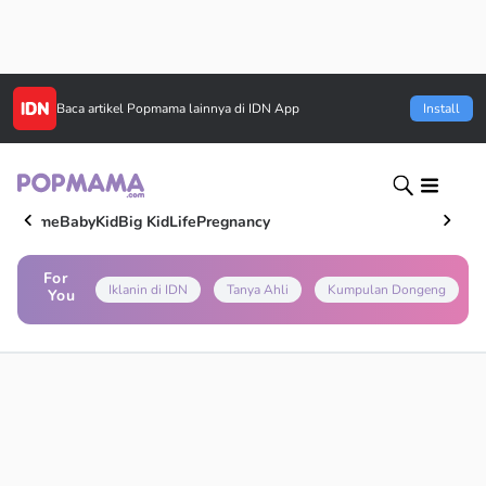
Baca artikel
Popmama
lainnya di IDN App
Install
Home
Baby
Kid
Big Kid
Life
Pregnancy
For
Iklanin di IDN
Tanya Ahli
Kumpulan Dongeng
You