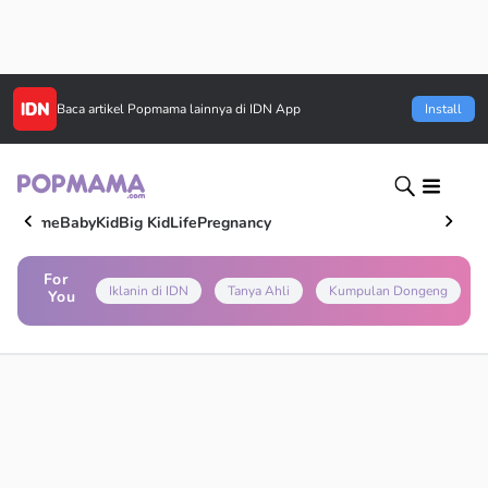
Baca artikel
Popmama
lainnya di IDN App
Install
Home
Baby
Kid
Big Kid
Life
Pregnancy
For
Iklanin di IDN
Tanya Ahli
Kumpulan Dongeng
You