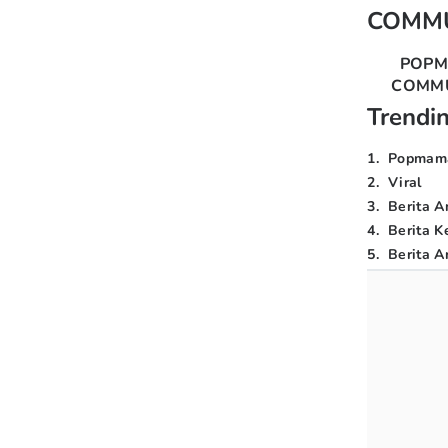
COMM
POP
COMM
Trendi
1
.
Popmam
2
.
Viral
3
.
Berita A
4
.
Berita K
5
.
Berita Ar