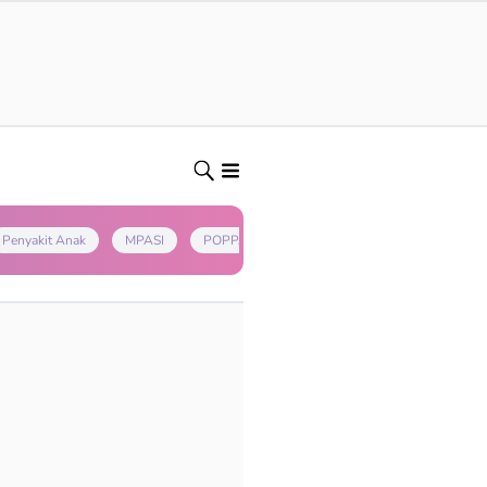
Penyakit Anak
MPASI
POPPAPA