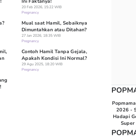
!
Ini Faktanya!
20 Feb 2026, 15:22 WIB
Pregnancy
a?
Mual saat Hamil, Sebaiknya
Dimuntahkan atau Ditahan?
27 Jan 2026, 18:35 WIB
Pregnancy
il,
Contoh Hamil Tanpa Gejala,
an
Apakah Kondisi Ini Normal?
29 Agu 2025, 18:20 WIB
Pregnancy
ang
!
POPM
Popmama 
2026 - S
Hadapi G
Super 
POPM