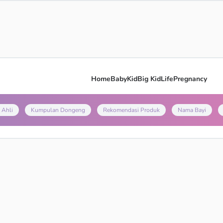
Home
Baby
Kid
Big Kid
Life
Pregnancy
 Ahli
Kumpulan Dongeng
Rekomendasi Produk
Nama Bayi