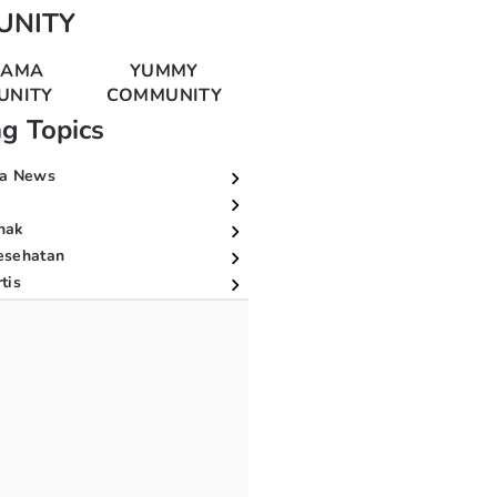
UNITY
MAMA
YUMMY
UNITY
COMMUNITY
ng Topics
a News
nak
esehatan
tis