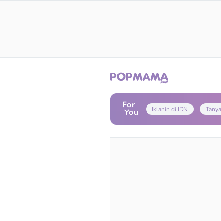
For
Iklanin di IDN
Tanya
You