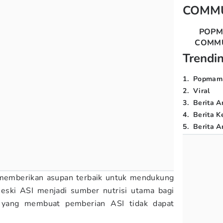
COMM
POP
COMM
Trendi
1
.
Popmam
2
.
Viral
3
.
Berita A
4
.
Berita K
5
.
Berita Ar
n memberikan asupan terbaik untuk mendukung
eski ASI menjadi sumber nutrisi utama bagi
i yang membuat pemberian ASI tidak dapat