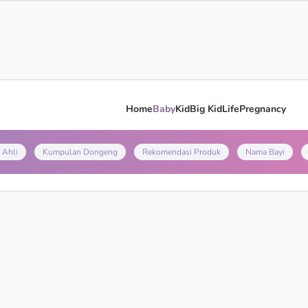
Home
Baby
Kid
Big Kid
Life
Pregnancy
 Ahli
Kumpulan Dongeng
Rekomendasi Produk
Nama Bayi