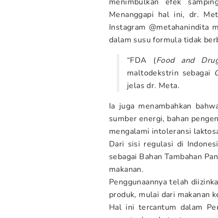
menimbulkan efek sampin
Menanggapi hal ini, dr. Me
Instagram @metahanindita m
dalam susu formula tidak ber
“FDA (
Food and Drug
maltodekstrin sebagai
jelas dr. Meta.
Ia juga menambahkan bahwa
sumber energi, bahan pengent
mengalami intoleransi laktos
Dari sisi regulasi di Indon
sebagai Bahan Tambahan Pan
makanan.
Penggunaannya telah diizinka
produk, mulai dari makanan k
Hal ini tercantum dalam P