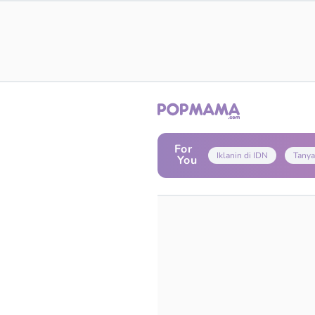
For
Iklanin di IDN
Tanya
You