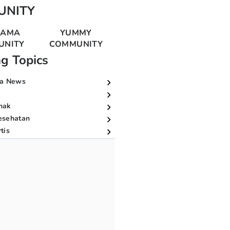
UNITY
MAMA
YUMMY
UNITY
COMMUNITY
ng Topics
a News
nak
esehatan
tis