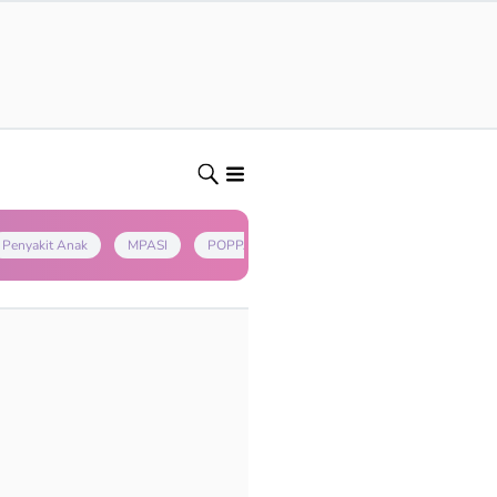
Penyakit Anak
MPASI
POPPAPA