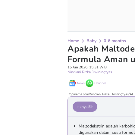
Home
Baby
0-6 months
Apakah Maltode
Formula Aman u
15 Jun 2026, 15:31 WIB
Nindiani Rizka Dwiningtyas
News
Channel
Popmama.com/Nindiani Rizka Dwiningtyas/AI
Intinya Sih
Maltodekstrin adalah karbohid
digunakan dalam susu formul