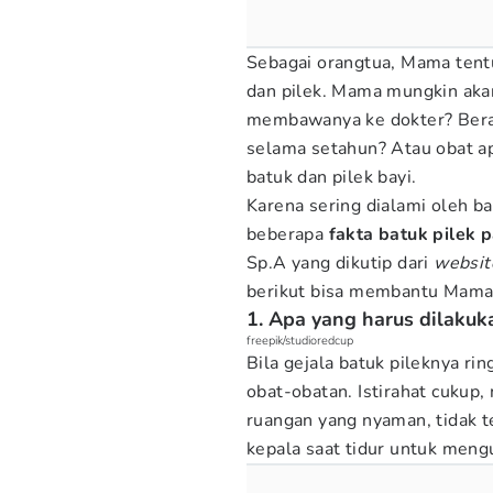
Sebagai orangtua, Mama tent
dan pilek. Mama mungkin aka
membawanya ke dokter? Berap
selama setahun? Atau obat ap
batuk dan pilek bayi.
Karena sering dialami oleh ba
beberapa
fakta batuk pilek
Sp.A yang dikutip dari
websit
berikut bisa membantu Mama d
1. Apa yang harus dilakuka
freepik/studioredcup
Bila gejala batuk pileknya rin
obat-obatan. Istirahat cukup
ruangan yang nyaman, tidak te
kepala saat tidur untuk meng