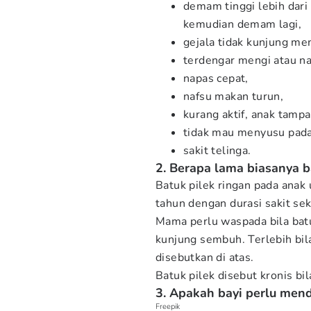
demam tinggi lebih dari
kemudian demam lagi,
gejala tidak kunjung me
terdengar mengi atau na
napas cepat,
nafsu makan turun,
kurang aktif, anak tamp
tidak mau menyusu pada
sakit telinga.
2. Berapa lama biasanya b
Batuk pilek ringan pada anak 
tahun dengan durasi sakit seki
Mama perlu waspada bila batu
kunjung sembuh. Terlebih bila
disebutkan di atas.
Batuk pilek disebut kronis bil
3. Apakah bayi perlu mend
Freepik