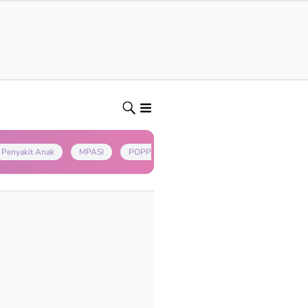
Penyakit Anak
MPASI
POPPAPA