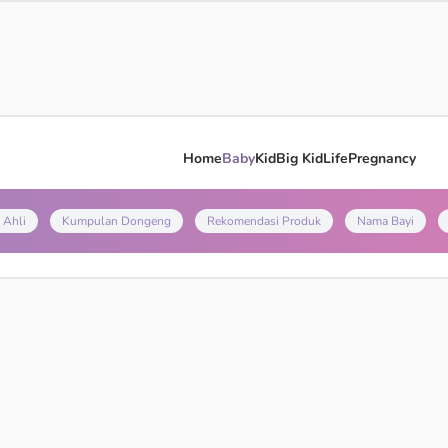
Home
Baby
Kid
Big Kid
Life
Pregnancy
 Ahli
Kumpulan Dongeng
Rekomendasi Produk
Nama Bayi