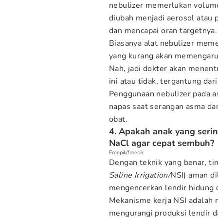
nebulizer memerlukan volume
diubah menjadi aerosol atau p
dan mencapai oran targetnya.
Biasanya alat nebulizer mem
yang kurang akan memengaru
Nah, jadi dokter akan menen
ini atau tidak, tergantung dari
Penggunaan nebulizer pada as
napas saat serangan asma da
obat.
4. Apakah anak yang seri
NaCl agar cepat sembuh?
Freepik/freepik
Dengan teknik yang benar, tind
Saline Irrigation/
NSI) aman di
mengencerkan lendir hidung 
Mekanisme kerja NSI adalah 
mengurangi produksi lendir 