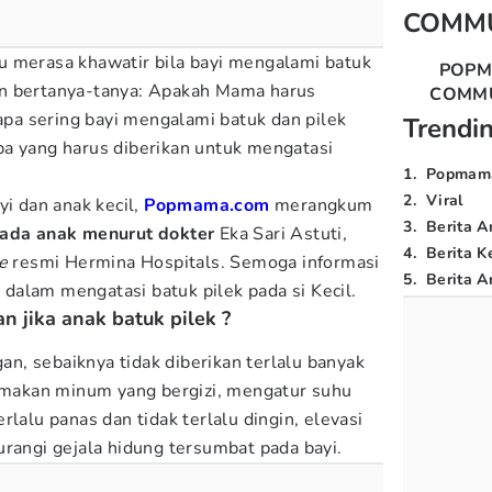
COMM
u merasa khawatir bila bayi mengalami batuk
POP
n bertanya-tanya: Apakah Mama harus
COMM
a sering bayi mengalami batuk dan pilek
Trendi
a yang harus diberikan untuk mengatasi
1
.
Popmam
2
.
Viral
yi dan anak kecil,
Popmama.com
merangkum
3
.
Berita A
 pada anak menurut dokter
Eka Sari Astuti,
4
.
Berita K
e
resmi Hermina Hospitals. Semoga informasi
5
.
Berita Ar
alam mengatasi batuk pilek pada si Kecil.
n jika anak batuk pilek ?
gan, sebaiknya tidak diberikan terlalu banyak
, makan minum yang bergizi, mengatur suhu
rlalu panas dan tidak terlalu dingin, elevasi
urangi gejala hidung tersumbat pada bayi.