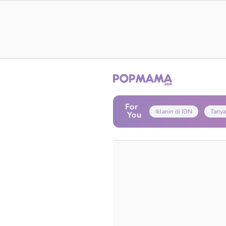
For
Iklanin di IDN
Tanya
You