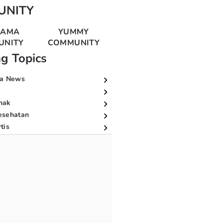
UNITY
MAMA
YUMMY
UNITY
COMMUNITY
ng Topics
a News
nak
esehatan
tis