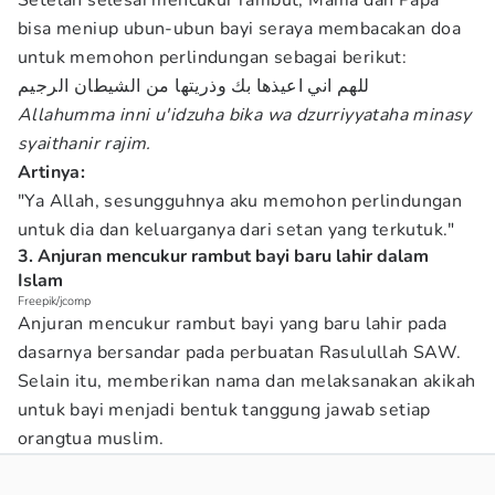
Setelah selesai mencukur rambut, Mama dan Papa
bisa meniup ubun-ubun bayi seraya membacakan doa
untuk memohon perlindungan sebagai berikut:
للهم اني اعيذها بك وذريتها من الشيطان الرجيم
Allahumma inni u'idzuha bika wa dzurriyyataha minasy
syaithanir rajim.
Artinya:
"Ya Allah, sesungguhnya aku memohon perlindungan
untuk dia dan keluarganya dari setan yang terkutuk."
3. Anjuran mencukur rambut bayi baru lahir dalam
Islam
Freepik/jcomp
Anjuran mencukur rambut bayi yang baru lahir pada
dasarnya bersandar pada perbuatan Rasulullah SAW.
Selain itu, memberikan nama dan melaksanakan akikah
untuk bayi menjadi bentuk tanggung jawab setiap
orangtua muslim.