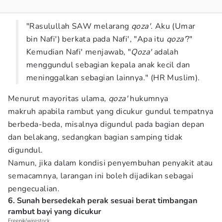
"Rasulullah SAW melarang
qoza'
. Aku (Umar
bin Nafi') berkata pada Nafi', "Apa itu
qoza'
?"
Kemudian Nafi' menjawab, "
Qoza'
adalah
menggundul sebagian kepala anak kecil dan
meninggalkan sebagian lainnya." (HR Muslim).
Menurut mayoritas ulama,
qoza'
hukumnya
makruh apabila rambut yang dicukur gundul tempatnya
berbeda-beda, misalnya digundul pada bagian depan
dan belakang, sedangkan bagian samping tidak
digundul.
Namun, jika dalam kondisi penyembuhan penyakit atau
semacamnya, larangan ini boleh dijadikan sebagai
pengecualian.
6. Sunah bersedekah perak sesuai berat timbangan
rambut bayi yang dicukur
Freepik/wirestock