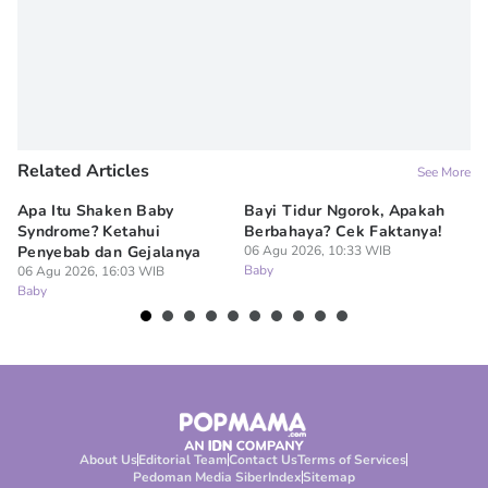
Related Articles
See More
Apa Itu Shaken Baby
Bayi Tidur Ngorok, Apakah
Ap
Syndrome? Ketahui
Berbahaya? Cek Faktanya!
Ba
Penyebab dan Gejalanya
06 Agu 2026, 10:33 WIB
06
Baby
Ba
06 Agu 2026, 16:03 WIB
Baby
About Us
Editorial Team
Contact Us
Terms of Services
Pedoman Media Siber
Index
Sitemap