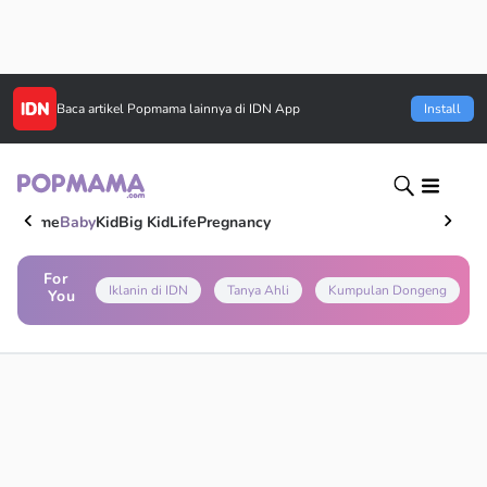
Baca artikel
Popmama
lainnya di IDN App
Install
Home
Baby
Kid
Big Kid
Life
Pregnancy
For
Iklanin di IDN
Tanya Ahli
Kumpulan Dongeng
You