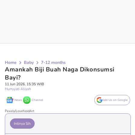
Home
Baby
7-12 months
Amankah Biji Buah Naga Dikonsumsi
Bayi?
11 Jun 2026, 15:35 WIB
Hurryyati Aliyah
News
Channel
Add Us on Google
Pexels/LovefoodArt
Intinya Sih