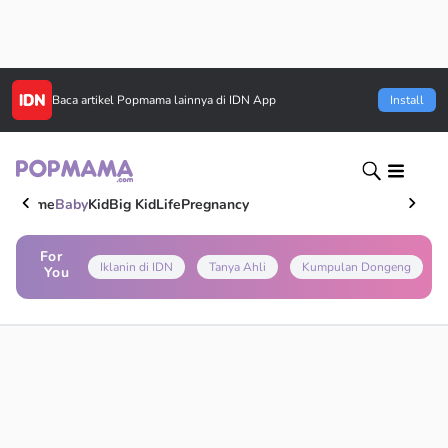
Baca artikel
Popmama
lainnya di IDN App
Install
Home
Baby
Kid
Big Kid
Life
Pregnancy
For
Iklanin di IDN
Tanya Ahli
Kumpulan Dongeng
You