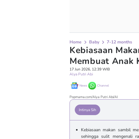
Home
Baby
7-12 months
Kebiasaan Maka
Membuat Anak K
17 Jun 2026, 12:39 WIB
Alya Putri Abi
News
Channel
Popmama.com/Alya Putri Abi/AI
Intinya Sih
Kebiasaan makan sambil me
sehingga sulit mengenali r