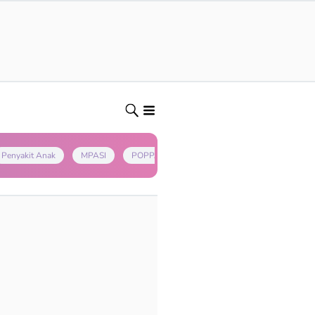
Penyakit Anak
MPASI
POPPAPA