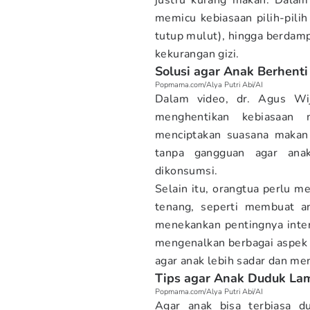
justru kurang makan. Dalam 
memicu kebiasaan pilih-pili
tutup mulut), hingga berdamp
kekurangan gizi.
Solusi agar Anak Berhent
Popmama.com/Alya Putri Abi/AI
Dalam video, dr. Agus Wij
menghentikan kebiasaan
menciptakan suasana maka
tanpa gangguan agar ana
dikonsumsi.
Selain itu, orangtua perlu m
tenang, seperti membuat a
menekankan pentingnya inter
mengenalkan berbagai aspek m
agar anak lebih sadar dan me
Tips agar Anak Duduk Lam
Popmama.com/Alya Putri Abi/AI
Agar anak bisa terbiasa d