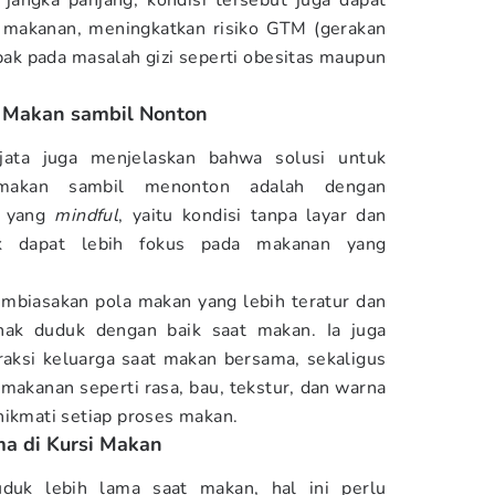
jangka panjang, kondisi tersebut juga dapat
h makanan, meningkatkan risiko GTM (gerakan
ak pada masalah gizi seperti obesitas maupun
i Makan sambil Nonton
ata juga menjelaskan bahwa solusi untuk
 makan sambil menonton adalah dengan
n yang
mindful
, yaitu kondisi tanpa layar dan
k dapat lebih fokus pada makanan yang
embiasakan pola makan yang lebih teratur dan
nak duduk dengan baik saat makan. Ia juga
aksi keluarga saat makan bersama, sekaligus
akanan seperti rasa, bau, tekstur, dan warna
nikmati setiap proses makan.
a di Kursi Makan
uduk lebih lama saat makan, hal ini perlu