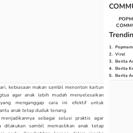
COMM
POP
COMM
Trendi
1
.
Popmam
2
.
Viral
3
.
Berita A
4
.
Berita K
5
.
Berita Ar
hari, kebiasaan makan sambil menonton kartun
ngtua agar anak lebih mudah menyelesaikan
yang menganggap cara ini efektif untuk
ntu anak tetap duduk tenang.
 menjadikannya sebagai solusi praktis agar
a dilakukan sambil memastikan anak tetap