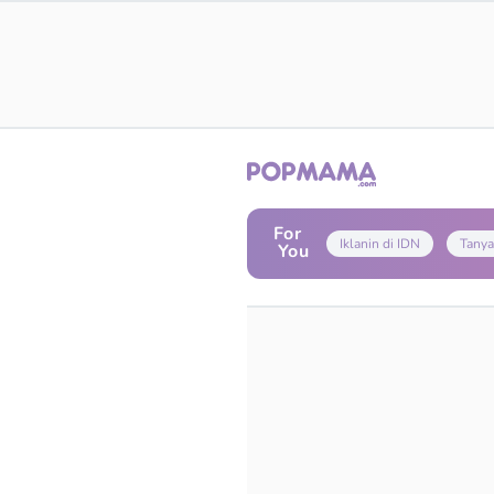
For
Iklanin di IDN
Tanya
You