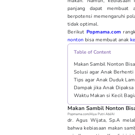
makan. Namun, kebiasaan i
panjang dapat membuat a
berpotensi memengaruhi pol
tidak optimal.
Berikut
Popmama.com
rang
nonton
bisa membuat anak
ke
Table of Content
Makan Sambil Nonton Bis
Solusi agar Anak Berhent
Tips agar Anak Duduk Lam
Dampak jika Anak Dipaksa
Waktu Makan si Kecil Bagia
Makan Sambil Nonton Bis
Popmama.com/Alya Putri Abi/AI
dr. Agus Wijata, Sp.A mela
bahwa kebiasaan makan sam