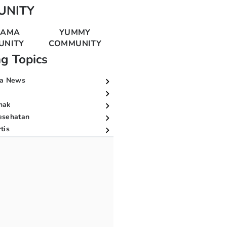
UNITY
MAMA
YUMMY
UNITY
COMMUNITY
ng Topics
a News
nak
esehatan
tis