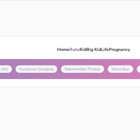
Home
Baby
Kid
Big Kid
Life
Pregnancy
 Ahli
Kumpulan Dongeng
Rekomendasi Produk
Nama Bayi