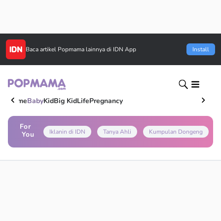
Baca artikel
Popmama
lainnya di IDN App
Install
Home
Baby
Kid
Big Kid
Life
Pregnancy
For
Iklanin di IDN
Tanya Ahli
Kumpulan Dongeng
You