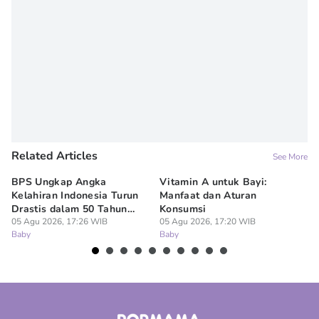
Related Articles
See More
BPS Ungkap Angka
Vitamin A untuk Bayi:
Da
Kelahiran Indonesia Turun
Manfaat dan Aturan
An
Drastis dalam 50 Tahun
Konsumsi
Ke
Terakhir
05 Agu 2026, 17:26 WIB
05 Agu 2026, 17:20 WIB
2
05
Baby
Baby
Ba