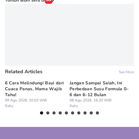
Tonton lebih seru di
Related Articles
See More
6 Cara Melindungi Bayi dari
Jangan Sampai Salah, Ini
Ap
Cuaca Panas, Mama Wajib
Perbedaan Susu Formula 0–
Ru
Tahu!
6 dan 6–12 Bulan
BP
09 Agu 2026, 10:03 WIB
08 Agu 2026, 16:20 WIB
07
Baby
Baby
Ba