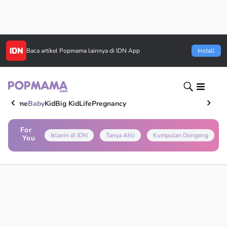
Baca artikel
Popmama
lainnya di IDN App
Install
Home
Baby
Kid
Big Kid
Life
Pregnancy
For
Iklanin di IDN
Tanya Ahli
Kumpulan Dongeng
You