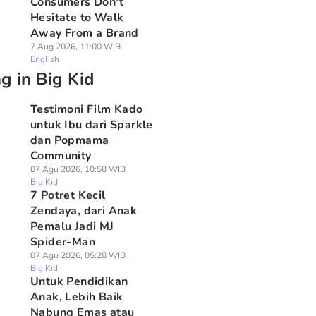
Consumers Don't
Hesitate to Walk
Away From a Brand
7 Aug 2026, 11:00 WIB
English
g in Big Kid
Testimoni Film Kado
untuk Ibu dari Sparkle
dan Popmama
Community
07 Agu 2026, 10:58 WIB
Big Kid
7 Potret Kecil
Zendaya, dari Anak
Pemalu Jadi MJ
Spider-Man
07 Agu 2026, 05:28 WIB
Big Kid
Untuk Pendidikan
Anak, Lebih Baik
Nabung Emas atau