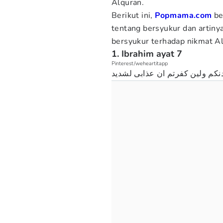
Alquran.
Berikut ini,
Popmama.com
be
tentang bersyukur dan artinya
bersyukur terhadap nikmat A
1. Ibrahim ayat 7
Pinterest/weheartitapp
دنكم ولين كفرتم ان عذابى لشديد