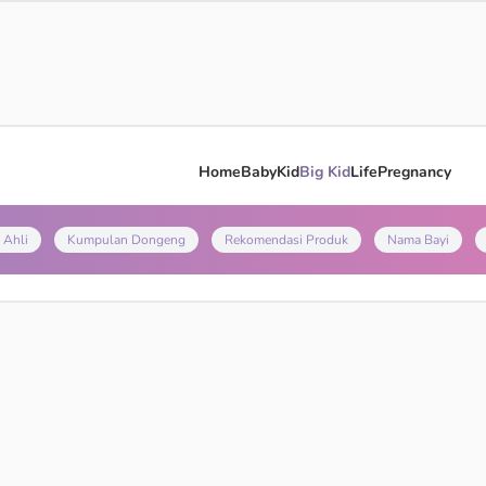
Home
Baby
Kid
Big Kid
Life
Pregnancy
 Ahli
Kumpulan Dongeng
Rekomendasi Produk
Nama Bayi