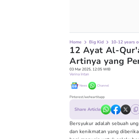
Home
Big Kid
10-12 years o
12 Ayat Al-Qur'
Artinya yang Pe
03 Mar 2025, 12:05 WIB
Verina Intan
News
Channel
Pinterest/weheartitapp
Share Article
Bersyukur adalah sebuah ung
dan kenikmatan yang diberik