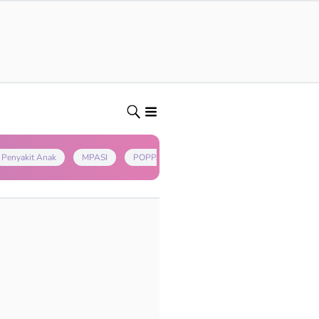
Penyakit Anak
MPASI
POPPAPA