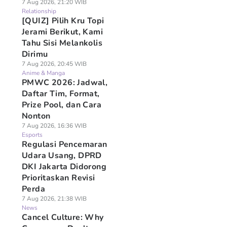
7 Aug 2026, 21:20 WIB
Relationship
[QUIZ] Pilih Kru Topi
Jerami Berikut, Kami
Tahu Sisi Melankolis
Dirimu
7 Aug 2026, 20:45 WIB
Anime & Manga
PMWC 2026: Jadwal,
Daftar Tim, Format,
Prize Pool, dan Cara
Nonton
7 Aug 2026, 16:36 WIB
Esports
Regulasi Pencemaran
Udara Usang, DPRD
DKI Jakarta Didorong
Prioritaskan Revisi
Perda
7 Aug 2026, 21:38 WIB
News
Cancel Culture: Why