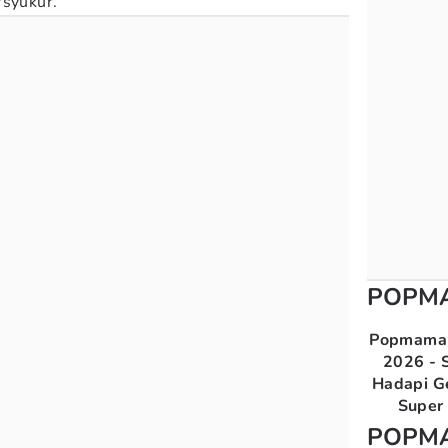
rsyukur.
POPM
Popmama 
2026 - S
Hadapi G
Super 
POPM