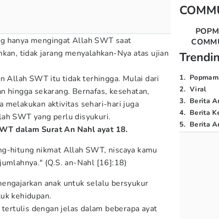
COMM
POP
ng hanya mengingat Allah SWT saat
COMM
hkan, tidak jarang menyalahkan-Nya atas ujian
Trendi
1
.
Popmam
n Allah SWT itu tidak terhingga. Mulai dari
2
.
Viral
n hingga sekarang. Bernafas, kesehatan,
3
.
Berita A
 melakukan aktivitas sehari-hari juga
4
.
Berita K
lah SWT yang perlu disyukuri.
5
.
Berita Ar
WT dalam Surat An Nahl ayat 18.
ng-hitung nikmat Allah SWT, niscaya kamu
jumlahnya." (Q.S. an-Nahl [16]:18)
engajarkan anak untuk selalu bersyukur
tuk kehidupan.
 tertulis dengan jelas dalam beberapa ayat