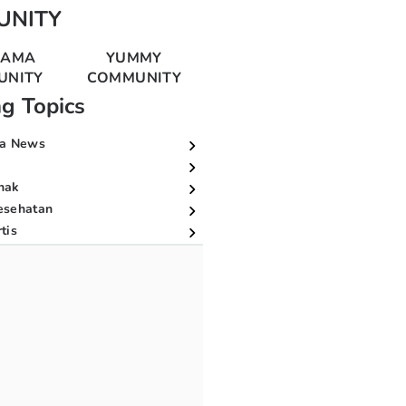
UNITY
MAMA
YUMMY
UNITY
COMMUNITY
ng Topics
a News
nak
esehatan
tis