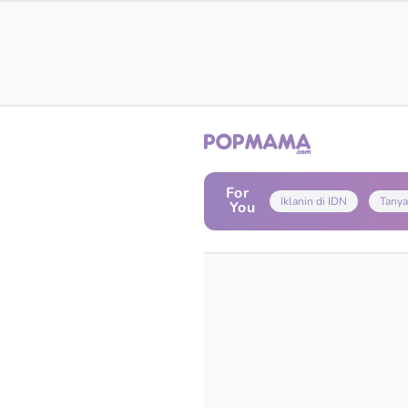
For
Iklanin di IDN
Tanya
You