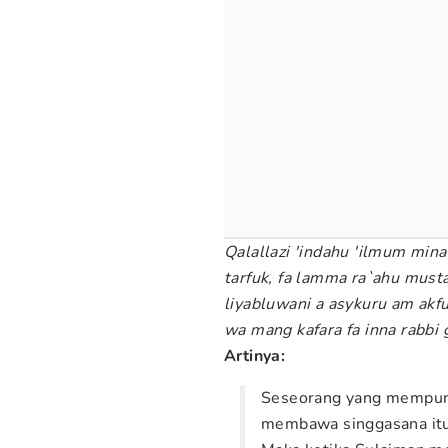
Qalallazi 'indah
u
'ilmum minal-
t
arfuk, fa lamma ra`ahu musta
liyabluwani a asykuru am akfu
wa mang kafara fa inna rabbi 
Artinya:
Seseorang yang mempunya
membawa singgasana it