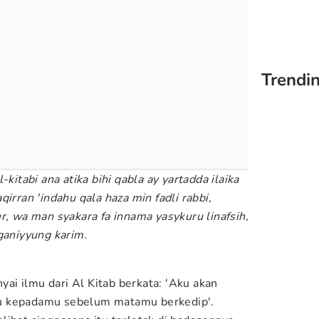
Trendin
kitabi ana atika bihi qabla ay yartadda ilaika
qirran 'indah
u
qala haza min fa
d
li rabbi,
r, wa man syakara fa innama yasykuru linafsih,
ganiyyung karim.
i ilmu dari Al Kitab berkata: 'Aku akan
u kepadamu sebelum matamu berkedip'.