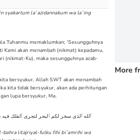
in syakartum la`azidannakum wa la`ing
atkala Tuhanmu memaklumkan; 'Sesungguhnya
sti Kami akan menambah (nikmat) kepadamu,
ri (nikmat-Ku), maka sesungguhnya azab-
More f
a kita bersyukur, Allah SWT akan menambah
ika kita tidak bersyukur, akan ada perhitungan
angan lupa bersyukur, Ma.
ٱلله ٱلذى سخر لكم ٱلبحر لتجرى ٱلفلك فيه ب
l-ba
h
ra litajriyal-fulku fihi bi`amrihi wa