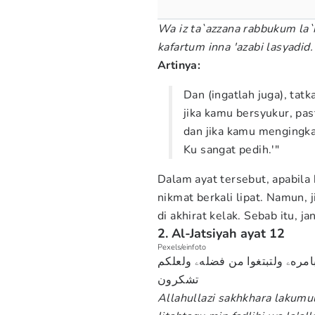
Wa iz ta`azzana rabbukum la`
kafartum inna 'azabi lasyadid.
Artinya:
Dan (ingatlah juga), t
jika kamu bersyukur, pa
dan jika kamu mengingka
Ku sangat pedih.'"
Dalam ayat tersebut, apabil
nikmat berkali lipat. Namun, j
di akhirat kelak. Sebab itu, j
2. Al-Jatsiyah ayat 12
Pexels/einfoto
امرهۦ ولتبتغوا من فضلهۦ ولعلكم
تشكرون
Allahullazi sakhkhara lakumu