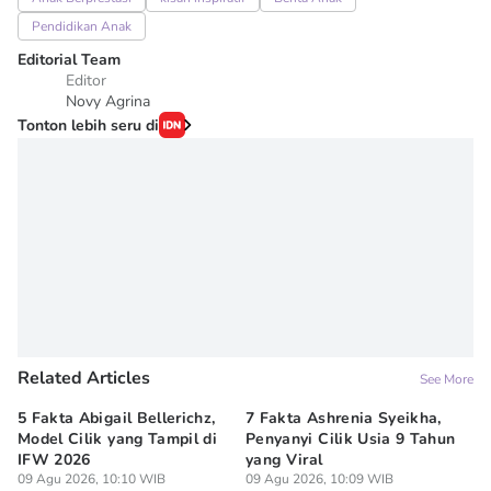
Pendidikan Anak
Editorial Team
Editor
Novy Agrina
Tonton lebih seru di
Related Articles
See More
5 Fakta Abigail Bellerichz,
7 Fakta Ashrenia Syeikha,
Ba
Model Cilik yang Tampil di
Penyanyi Cilik Usia 9 Tahun
An
IFW 2026
yang Viral
Be
09 Agu 2026, 10:10 WIB
09 Agu 2026, 10:09 WIB
09