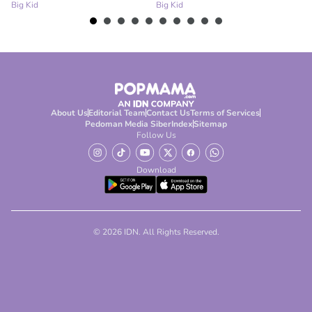
Big Kid
Big Kid
Bi
About Us
Editorial Team
Contact Us
Terms of Services
Pedoman Media Siber
Index
Sitemap
Follow Us
Download
© 2026 IDN. All Rights Reserved.