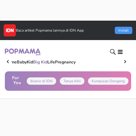
Baca artikel
Popmama
lainnya di IDN App
Install
Home
Baby
Kid
Big Kid
Life
Pregnancy
For
Iklanin di IDN
Tanya Ahli
Kumpulan Dongeng
You