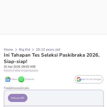
Home
Big Kid
10-12 years old
Ini Tahapan Tes Seleksi Paskibraka 2026,
Siap-siap!
02 Apr 2026, 09:05 WIB
Keisha Felita Aryamaulana
News
Channel
Add Us on Google
Freepik/www.slon.pics
Intinya Sih