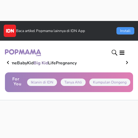
Baca artikel
Popmama
lainnya di IDN App
Install
Home
Baby
Kid
Big Kid
Life
Pregnancy
For
Iklanin di IDN
Tanya Ahli
Kumpulan Dongeng
You