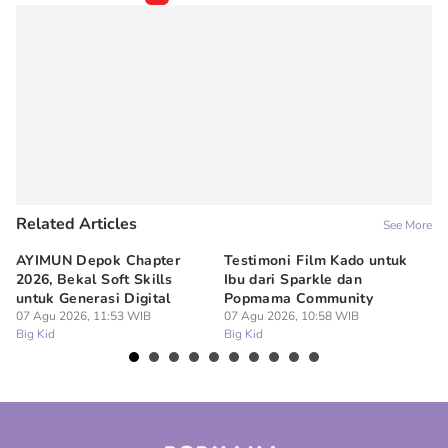
Related Articles
See More
AYIMUN Depok Chapter
Testimoni Film Kado untuk
1
2026, Bekal Soft Skills
Ibu dari Sparkle dan
M
untuk Generasi Digital
Popmama Community
Te
07 Agu 2026, 11:53 WIB
07 Agu 2026, 10:58 WIB
07
Big Kid
Big Kid
Bi