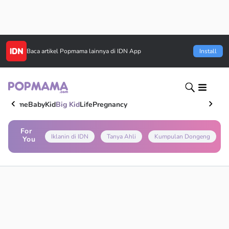
Baca artikel
Popmama
lainnya di IDN App
Install
Home
Baby
Kid
Big Kid
Life
Pregnancy
For
Iklanin di IDN
Tanya Ahli
Kumpulan Dongeng
You