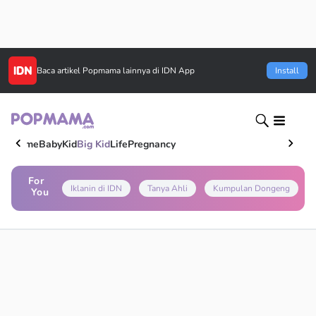
Baca artikel
Popmama
lainnya di IDN App
Install
Home
Baby
Kid
Big Kid
Life
Pregnancy
For
Iklanin di IDN
Tanya Ahli
Kumpulan Dongeng
You