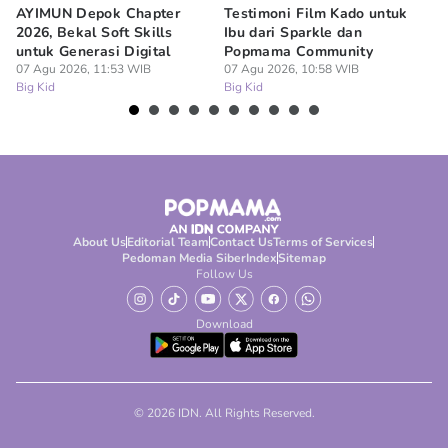
AYIMUN Depok Chapter
Testimoni Film Kado untuk
1
2026, Bekal Soft Skills
Ibu dari Sparkle dan
M
untuk Generasi Digital
Popmama Community
Te
07 Agu 2026, 11:53 WIB
07 Agu 2026, 10:58 WIB
07
Big Kid
Big Kid
Bi
About Us
Editorial Team
Contact Us
Terms of Services
Pedoman Media Siber
Index
Sitemap
Follow Us
Download
© 2026 IDN. All Rights Reserved.