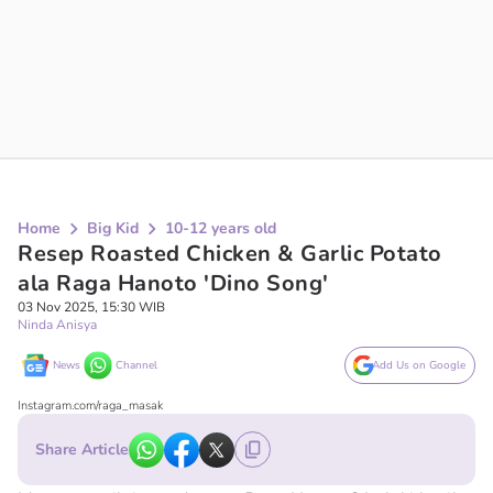
Home
Big Kid
10-12 years old
Resep Roasted Chicken & Garlic Potato
ala Raga Hanoto 'Dino Song'
03 Nov 2025, 15:30 WIB
Ninda Anisya
News
Channel
Add Us on Google
Instagram.com/raga_masak
Share Article