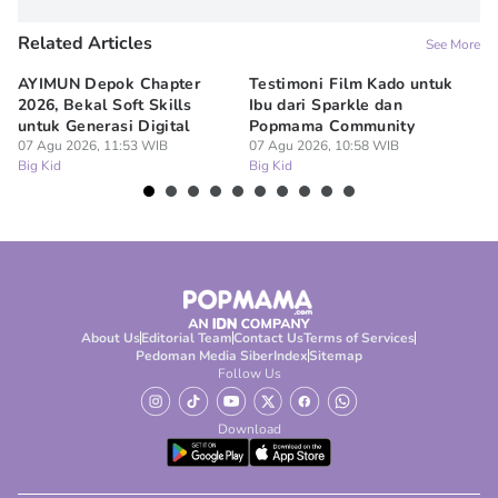
Related Articles
See More
AYIMUN Depok Chapter
Testimoni Film Kado untuk
1
2026, Bekal Soft Skills
Ibu dari Sparkle dan
M
untuk Generasi Digital
Popmama Community
Te
07 Agu 2026, 11:53 WIB
07 Agu 2026, 10:58 WIB
07
Big Kid
Big Kid
Bi
About Us
Editorial Team
Contact Us
Terms of Services
Pedoman Media Siber
Index
Sitemap
Follow Us
Download