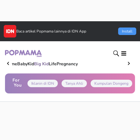
Baca artikel
Popmama
lainnya di IDN App
Install
Home
Baby
Kid
Big Kid
Life
Pregnancy
For
Iklanin di IDN
Tanya Ahli
Kumpulan Dongeng
You