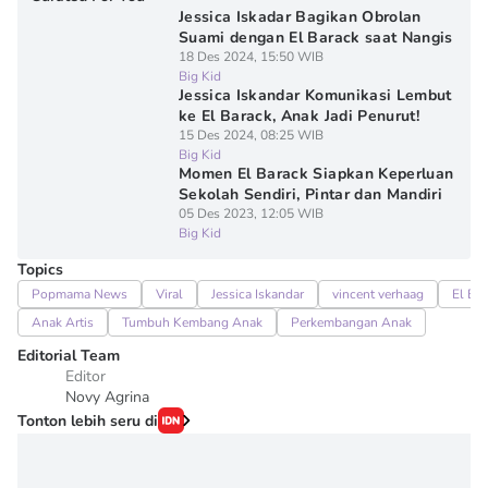
Jessica Iskadar Bagikan Obrolan
Suami dengan El Barack saat Nangis
18 Des 2024, 15:50 WIB
Big Kid
Jessica Iskandar Komunikasi Lembut
ke El Barack, Anak Jadi Penurut!
15 Des 2024, 08:25 WIB
Big Kid
Momen El Barack Siapkan Keperluan
Sekolah Sendiri, Pintar dan Mandiri
05 Des 2023, 12:05 WIB
Big Kid
Topics
Popmama News
Viral
Jessica Iskandar
vincent verhaag
El Ba
Anak Artis
Tumbuh Kembang Anak
Perkembangan Anak
Editorial Team
Editor
Novy Agrina
Tonton lebih seru di