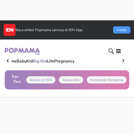
Baca artikel
Popmama
lainnya di IDN App
Install
Home
Baby
Kid
Big Kid
Life
Pregnancy
For
Iklanin di IDN
Tanya Ahli
Kumpulan Dongeng
You