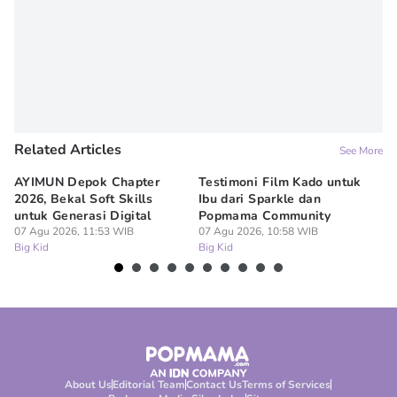
Related Articles
See More
AYIMUN Depok Chapter
Testimoni Film Kado untuk
1
2026, Bekal Soft Skills
Ibu dari Sparkle dan
M
untuk Generasi Digital
Popmama Community
Te
07 Agu 2026, 11:53 WIB
07 Agu 2026, 10:58 WIB
07
Big Kid
Big Kid
Bi
About Us
Editorial Team
Contact Us
Terms of Services