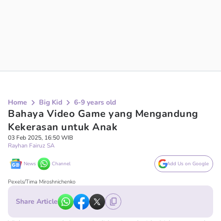
Home
Big Kid
6-9 years old
Bahaya Video Game yang Mengandung
Kekerasan untuk Anak
03 Feb 2025, 16:50 WIB
Rayhan Fairuz SA
News
Channel
Add Us on Google
Pexels/Tima Miroshnichenko
Share Article