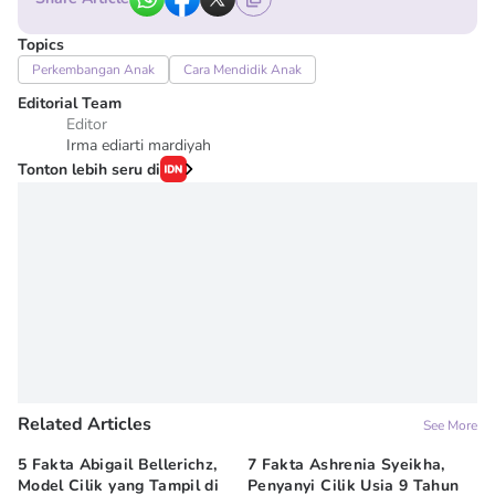
Topics
Perkembangan Anak
Cara Mendidik Anak
Editorial Team
Editor
Irma ediarti mardiyah
Tonton lebih seru di
Related Articles
See More
5 Fakta Abigail Bellerichz,
7 Fakta Ashrenia Syeikha,
Ba
Model Cilik yang Tampil di
Penyanyi Cilik Usia 9 Tahun
An