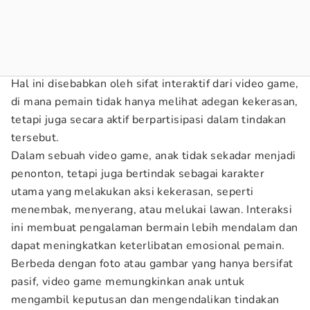
Hal ini disebabkan oleh sifat interaktif dari video game,
di mana pemain tidak hanya melihat adegan kekerasan,
tetapi juga secara aktif berpartisipasi dalam tindakan
tersebut.
Dalam sebuah video game, anak tidak sekadar menjadi
penonton, tetapi juga bertindak sebagai karakter
utama yang melakukan aksi kekerasan, seperti
menembak, menyerang, atau melukai lawan. Interaksi
ini membuat pengalaman bermain lebih mendalam dan
dapat meningkatkan keterlibatan emosional pemain.
Berbeda dengan foto atau gambar yang hanya bersifat
pasif, video game memungkinkan anak untuk
mengambil keputusan dan mengendalikan tindakan