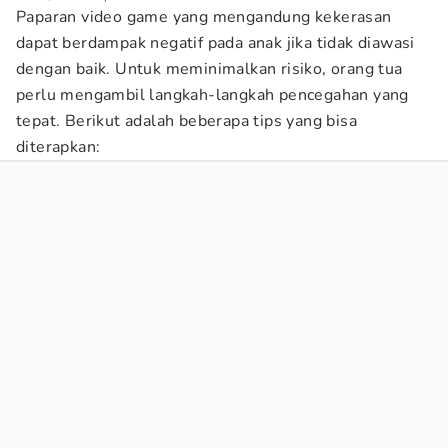
Paparan video game yang mengandung kekerasan
dapat berdampak negatif pada anak jika tidak diawasi
dengan baik. Untuk meminimalkan risiko, orang tua
perlu mengambil langkah-langkah pencegahan yang
tepat. Berikut adalah beberapa tips yang bisa
diterapkan: