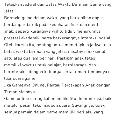
Tetapkan Jadwal dan Batas Waktu Bermain Game yang
Jelas
Bermain game dalam waktu yang berlebihan dapat
berdampak buruk pada kesehatan fisik dan mental
anak, seperti kurangnya waktu tidur, menurunnya
prestasi akademik, serta berkurangnya interaksi sosial.
Oleh karena itu, penting untuk menetapkan jadwal dan
batas waktu bermain yang jelas, misalnya maksimal
satu atau dua jam per hari. Pastikan anak tetap
memiliki waktu untuk belajar, berolahraga, dan
berinteraksi dengan keluarga serta teman-temannya di
luar dunia game.
Jika Gamenya Online, Pantau Percakapan Anak dengan
Teman Mainnya
Game online sering kali memiliki fitur komunikasi, baik
melalui pesan teks maupun suara. Sayangnya, tidak
semua pemain dalam game memiliki perilaku yang