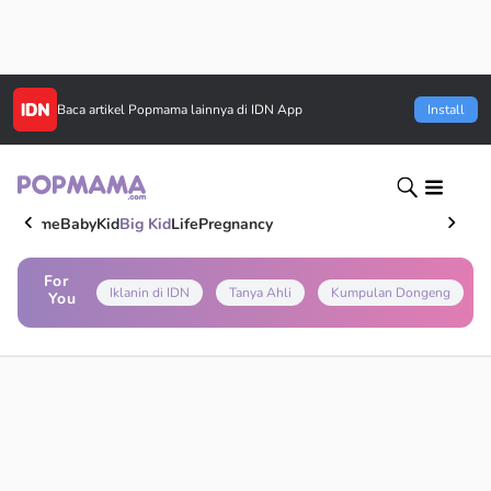
Baca artikel
Popmama
lainnya di IDN App
Install
Home
Baby
Kid
Big Kid
Life
Pregnancy
For
Iklanin di IDN
Tanya Ahli
Kumpulan Dongeng
You