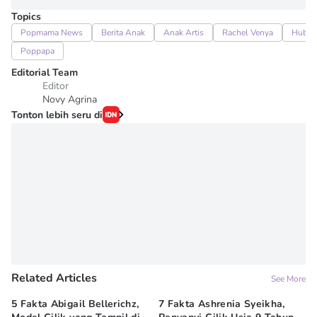
Topics
Popmama News
Berita Anak
Anak Artis
Rachel Venya
Hubun
Poppapa
Editorial Team
Editor
Novy Agrina
Tonton lebih seru di
Related Articles
See More
5 Fakta Abigail Bellerichz,
7 Fakta Ashrenia Syeikha,
Ba