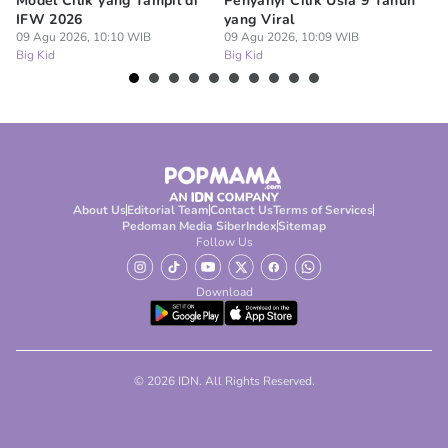
Model Cilik yang Tampil di
Penyanyi Cilik Usia 9 Tahun
An
IFW 2026
yang Viral
Be
09 Agu 2026, 10:10 WIB
09 Agu 2026, 10:09 WIB
09
Big Kid
Big Kid
Bi
About Us
Editorial Team
Contact Us
Terms of Services
Pedoman Media Siber
Index
Sitemap
Follow Us
Download
© 2026 IDN. All Rights Reserved.