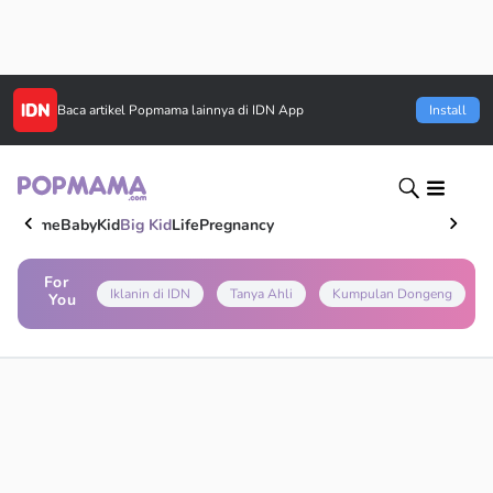
Baca artikel
Popmama
lainnya di IDN App
Install
Home
Baby
Kid
Big Kid
Life
Pregnancy
For
Iklanin di IDN
Tanya Ahli
Kumpulan Dongeng
You