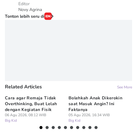
Editor
Novy Agrina
Tonton lebih seru di
Related Articles
See More
Cara agar Remaja Tidak
Bolehkah Anak Dikerokin
7 
Overthinking, Buat Lelah
saat Masuk Angin? Ini
Me
dengan Kegiatan Fisik
Faktanya
M
06 Agu 2026, 08:12 WIB
05 Agu 2026, 16:34 WIB
05
Big Kid
Big Kid
Bi