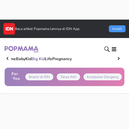
Baca artikel
Popmama
lainnya di IDN App
Install
Home
Baby
Kid
Big Kid
Life
Pregnancy
For
Iklanin di IDN
Tanya Ahli
Kumpulan Dongeng
You