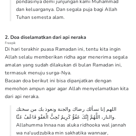
pondasinya demi junjungan kami Muhammad
dan keluarganya. Dan segala puja bagi Allah
Tuhan semesta alam.
2. Doa diselamatkan dari api neraka
Freepik
Di hari terakhir puasa Ramadan ini, tentu kita ingin
Allah selalu memberikan ridha agar menerima segala
amalan yang sudah dilakukan di bulan Ramadan ini,
termasuk menuju surga-Nya.
Bacaan doa berikut ini bisa dipanjatkan dengan
memohon ampun agar agar Allah menyelamatkan kita
dari api neraka.
اللهم إنا نسألك رضاك والجنة ونعوذ بك من سختك
والنار، اللَّهُمَّ إِنَّكَ عَفُوٌّ كَرِيمٌ تُحِبُّ الْعَفْوَ فَاعْفُ عَنِّا.
Allahumma Innaa nas aluka ridhooka wal jannah
wa na'uudzubika min sakhatika wannaar,