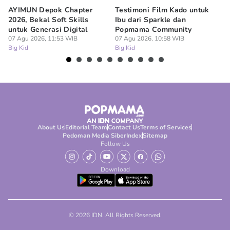
AYIMUN Depok Chapter
Testimoni Film Kado untuk
1
2026, Bekal Soft Skills
Ibu dari Sparkle dan
M
untuk Generasi Digital
Popmama Community
Te
07 Agu 2026, 11:53 WIB
07 Agu 2026, 10:58 WIB
07
Big Kid
Big Kid
Bi
About Us
Editorial Team
Contact Us
Terms of Services
Pedoman Media Siber
Index
Sitemap
Follow Us
Download
© 2026 IDN. All Rights Reserved.