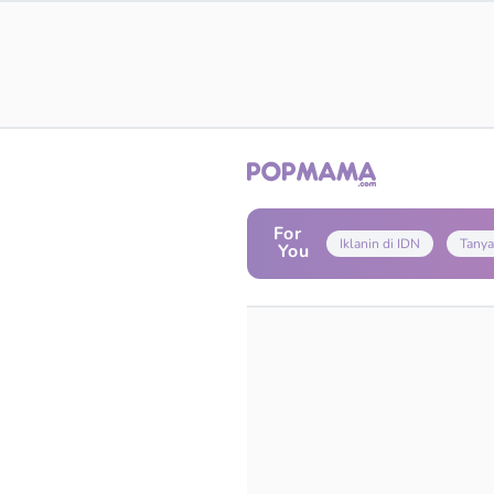
For
Iklanin di IDN
Tanya
You