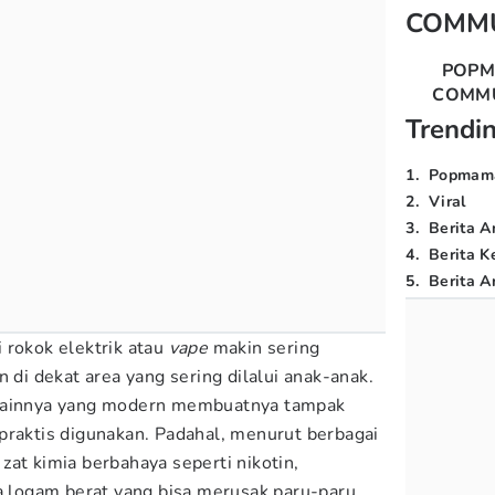
COMM
POP
COMM
Trendi
1
.
Popmam
2
.
Viral
3
.
Berita A
4
.
Berita K
5
.
Berita Ar
 rokok elektrik atau
vape
makin sering
n di dekat area yang sering dilalui anak-anak.
esainnya yang modern membuatnya tampak
praktis digunakan. Padahal, menurut berbagai
zat kimia berbahaya seperti nikotin,
ga logam berat yang bisa merusak paru-paru