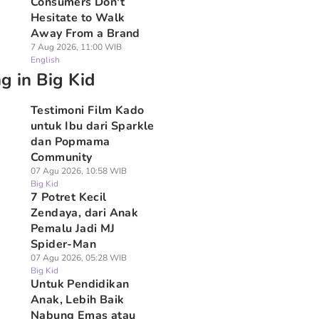
Consumers Don't
Hesitate to Walk
Away From a Brand
7 Aug 2026, 11:00 WIB
English
g in Big Kid
Testimoni Film Kado
untuk Ibu dari Sparkle
dan Popmama
Community
07 Agu 2026, 10:58 WIB
Big Kid
7 Potret Kecil
Zendaya, dari Anak
Pemalu Jadi MJ
Spider-Man
07 Agu 2026, 05:28 WIB
Big Kid
Untuk Pendidikan
Anak, Lebih Baik
Nabung Emas atau