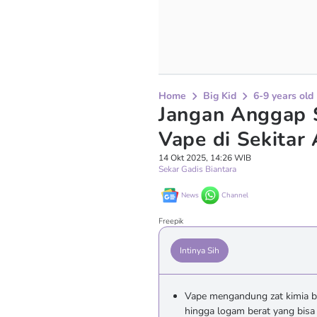
Home
Big Kid
6-9 years old
Jangan Anggap S
Vape di Sekitar 
14 Okt 2025, 14:26 WIB
Sekar Gadis Biantara
News
Channel
Freepik
Intinya Sih
Vape mengandung zat kimia ber
hingga logam berat yang bisa