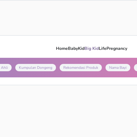
Home
Baby
Kid
Big Kid
Life
Pregnancy
 Ahli
Kumpulan Dongeng
Rekomendasi Produk
Nama Bayi