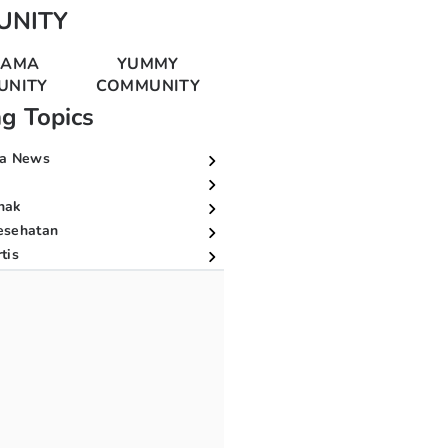
UNITY
MAMA
YUMMY
UNITY
COMMUNITY
ng Topics
a News
nak
esehatan
tis