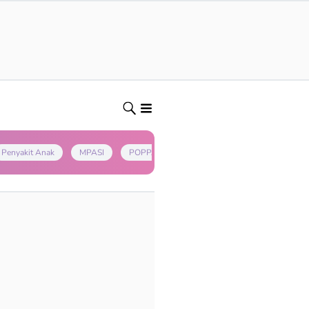
Penyakit Anak
MPASI
POPPAPA