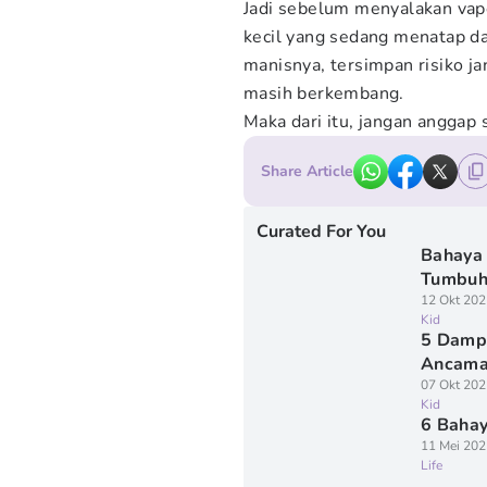
Jadi sebelum menyalakan vape
kecil yang sedang menatap dan
manisnya, tersimpan risiko j
masih berkembang.
Maka dari itu, jangan anggap 
Share Article
Curated For You
Bahaya 
Tumbuh
12 Okt 202
Kid
5 Dampa
Ancama
07 Okt 202
Kid
6 Bahay
11 Mei 202
Life