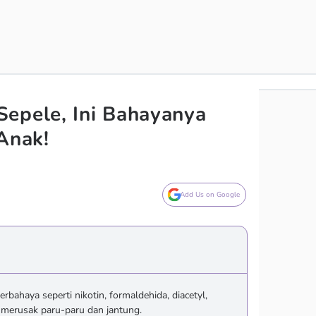
epele, Ini Bahayanya
Anak!
Add Us on Google
bahaya seperti nikotin, formaldehida, diacetyl,
 merusak paru-paru dan jantung.