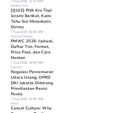
7 Aug 2026, 21:20 WIB
Relationship
[QUIZ] Pilih Kru Topi
Jerami Berikut, Kami
Tahu Sisi Melankolis
Dirimu
7 Aug 2026, 20:45 WIB
Anime & Manga
PMWC 2026: Jadwal,
Daftar Tim, Format,
Prize Pool, dan Cara
Nonton
7 Aug 2026, 16:36 WIB
Esports
Regulasi Pencemaran
Udara Usang, DPRD
DKI Jakarta Didorong
Prioritaskan Revisi
Perda
7 Aug 2026, 21:38 WIB
News
Cancel Culture: Why