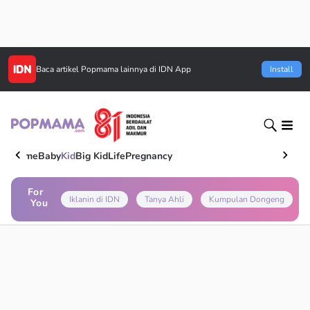
Baca artikel
Popmama
lainnya di IDN App
Install
Home
Baby
Kid
Big Kid
Life
Pregnancy
For
Iklanin di IDN
Tanya Ahli
Kumpulan Dongeng
You