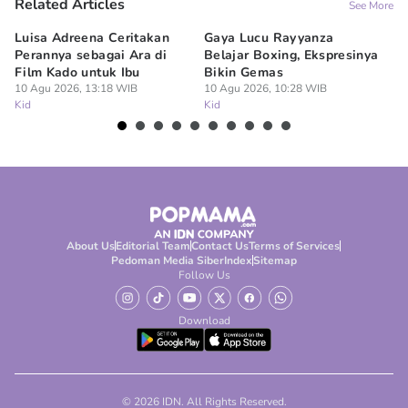
Related Articles
See More
Luisa Adreena Ceritakan
Gaya Lucu Rayyanza
Mi
Perannya sebagai Ara di
Belajar Boxing, Ekspresinya
An
Film Kado untuk Ibu
Bikin Gemas
09
Ki
10 Agu 2026, 13:18 WIB
10 Agu 2026, 10:28 WIB
Kid
Kid
About Us
Editorial Team
Contact Us
Terms of Services
Pedoman Media Siber
Index
Sitemap
Follow Us
Download
© 2026 IDN. All Rights Reserved.