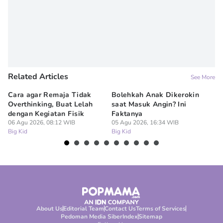
Related Articles
See More
Cara agar Remaja Tidak
Bolehkah Anak Dikerokin
7 
Overthinking, Buat Lelah
saat Masuk Angin? Ini
Me
dengan Kegiatan Fisik
Faktanya
M
06 Agu 2026, 08:12 WIB
05 Agu 2026, 16:34 WIB
05
Big Kid
Big Kid
Bi
About Us
Editorial Team
Contact Us
Terms of Services
Pedoman Media Siber
Index
Sitemap