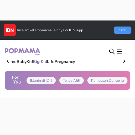
Baca artikel
Popmama
lainnya di IDN App
Install
Home
Baby
Kid
Big Kid
Life
Pregnancy
For
Iklanin di IDN
Tanya Ahli
Kumpulan Dongeng
You