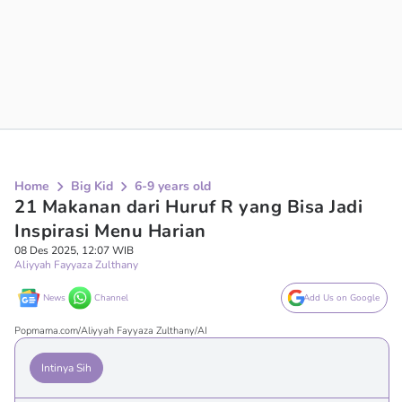
Home
Big Kid
6-9 years old
21 Makanan dari Huruf R yang Bisa Jadi
Inspirasi Menu Harian
08 Des 2025, 12:07 WIB
Aliyyah Fayyaza Zulthany
News
Channel
Add Us on Google
Popmama.com/Aliyyah Fayyaza Zulthany/AI
Intinya Sih