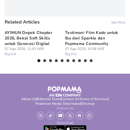
Related Articles
See More
AYIMUN Depok Chapter
Testimoni Film Kado untuk
1
2026, Bekal Soft Skills
Ibu dari Sparkle dan
M
untuk Generasi Digital
Popmama Community
Te
07 Agu 2026, 11:53 WIB
07 Agu 2026, 10:58 WIB
07
Big Kid
Big Kid
Bi
About Us
Editorial Team
Contact Us
Terms of Services
Pedoman Media Siber
Index
Sitemap
Follow Us
Download