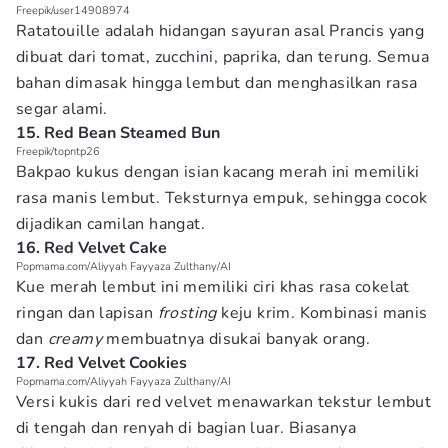
Freepik/user14908974
Ratatouille adalah hidangan sayuran asal Prancis yang
dibuat dari tomat, zucchini, paprika, dan terung. Semua
bahan dimasak hingga lembut dan menghasilkan rasa
segar alami.
15. Red Bean Steamed Bun
Freepik/topntp26
Bakpao kukus dengan isian kacang merah ini memiliki
rasa manis lembut. Teksturnya empuk, sehingga cocok
dijadikan camilan hangat.
16. Red Velvet Cake
Popmama.com/Aliyyah Fayyaza Zulthany/AI
Kue merah lembut ini memiliki ciri khas rasa cokelat
ringan dan lapisan
frosting
keju krim. Kombinasi manis
dan
creamy
membuatnya disukai banyak orang.
17. Red Velvet Cookies
Popmama.com/Aliyyah Fayyaza Zulthany/AI
Versi kukis dari red velvet menawarkan tekstur lembut
di tengah dan renyah di bagian luar. Biasanya