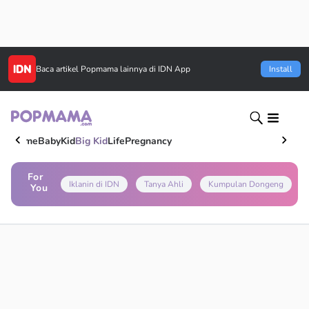
Baca artikel
Popmama
lainnya di IDN App
Install
Home
Baby
Kid
Big Kid
Life
Pregnancy
For
Iklanin di IDN
Tanya Ahli
Kumpulan Dongeng
You