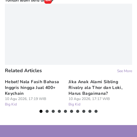
Tonton lebih seru di
Related Articles
See More
Hebat! Nala Fasih Bahasa
Jika Anak Alami Sibling
Vi
Inggris hingga Jual 400+
Rivalry ala Thor dan Loki,
Te
Keychain
Harus Bagaimana?
un
10 Agu 2026, 17:19 WIB
10 Agu 2026, 17:17 WIB
10
Big Kid
Big Kid
Bi