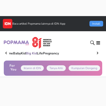
Baca artikel
Popmama
lainnya di IDN App
Install
Home
Baby
Kid
Big Kid
Life
Pregnancy
For
Iklanin di IDN
Tanya Ahli
Kumpulan Dongeng
You