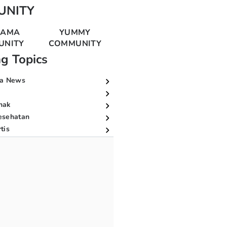
UNITY
MAMA
YUMMY
UNITY
COMMUNITY
ng Topics
a News
nak
esehatan
tis