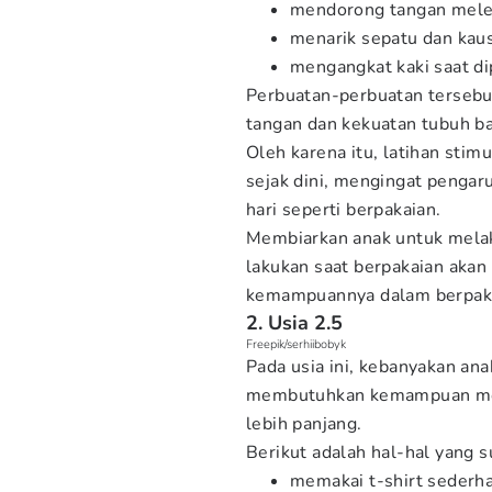
mendorong tangan melew
menarik sepatu dan kau
mengangkat kaki saat di
Perbuatan-perbuatan terseb
tangan dan kekuatan tubuh ba
Oleh karena itu, latihan stim
sejak dini, mengingat pengaru
hari seperti berpakaian.
Membiarkan anak untuk melak
lakukan saat berpakaian ak
kemampuannya dalam berpak
2. Usia 2.5
Freepik/serhiibobyk
Pada usia ini, kebanyakan a
membutuhkan kemampuan motor
lebih panjang.
Berikut adalah hal-hal yang s
memakai t-shirt sederha