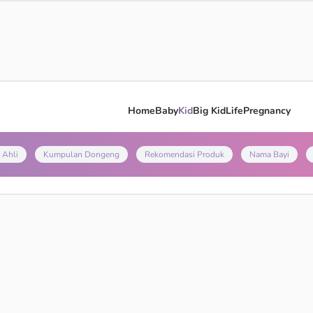
Home
Baby
Kid
Big Kid
Life
Pregnancy
 Ahli
Kumpulan Dongeng
Rekomendasi Produk
Nama Bayi