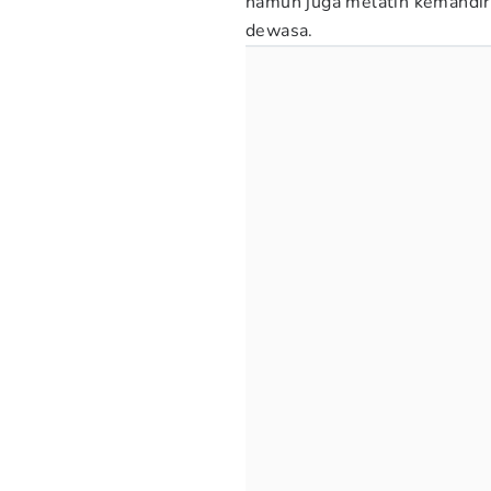
namun juga melatih kemandiri
dewasa.