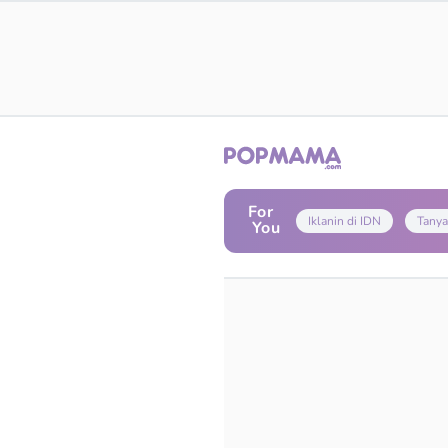
For
Iklanin di IDN
Tanya
You