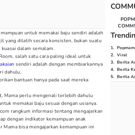
COMM
POP
COMM
emampuan untuk memakai baju sendiri adalah
Trendi
cil yang dilatih secara konsisten, bukan suatu
1
.
Popmam
l kuasai dalam semalam.
2
.
Viral
Room, salah satu cara paling ideal untuk
3
.
Berita A
akaian
sendiri adalah dengan membiarkannya
4
.
Berita K
ri dahulu,
5
.
Berita Ar
berikan bantuan hanya pada saat mereka
t, Mama perlu mengenali terlebih dahulu
untuk memakai baju sesuai dengan usianya.
a.com rangkum informasi tentang mengajarkan
gkap dengan indikator kemampuan anak
gar Mama bisa mengajarkan kemampuan ini