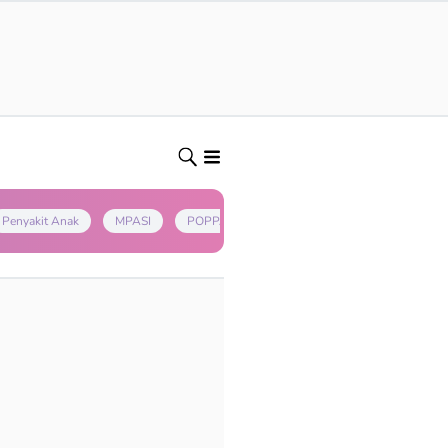
Penyakit Anak
MPASI
POPPAPA