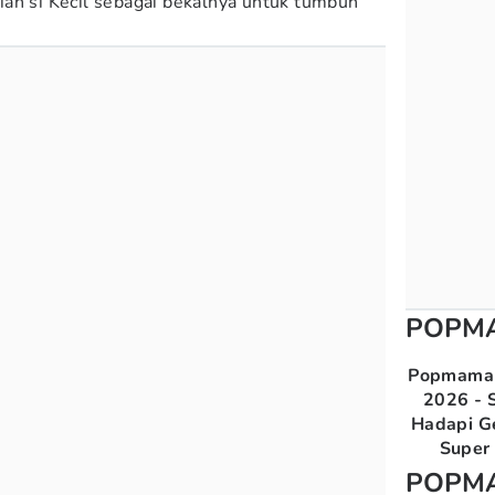
an si Kecil sebagai bekalnya untuk tumbuh
POPM
Popmama 
2026 - S
Hadapi G
Super 
POPM