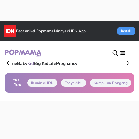
Baca artikel
Popmama
lainnya di IDN App
Install
Home
Baby
Kid
Big Kid
Life
Pregnancy
For
Iklanin di IDN
Tanya Ahli
Kumpulan Dongeng
You