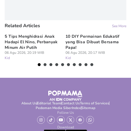
Related Articles
See More
5 Tips Menghidrasi Anak
10 DIY Permainan Edukatif
7
Hadapi El Nino, Perbanyak
yang Bisa Dibuat Bersama
Me
Minum Air Putih
Papa!
M
06 Agu 2026, 20:19 WIB
06 Agu 2026, 20:17 WIB
06
Kid
Kid
Ki
About Us
Editorial Team
Contact Us
Terms of Services
Pedoman Media Siber
Index
Sitemap
Follow Us
Download