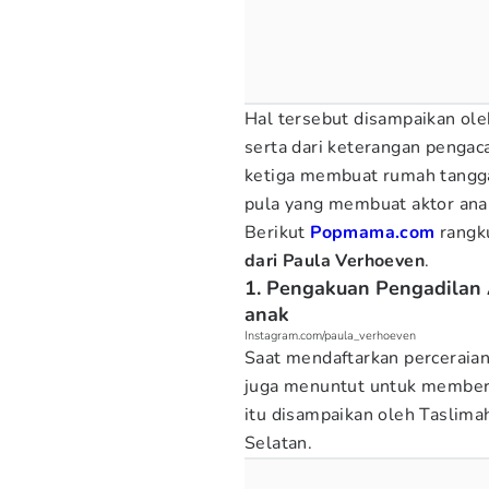
Hal tersebut disampaikan ol
serta dari keterangan penga
ketiga membuat rumah tangga
pula yang membuat aktor anak
Berikut
Popmama.com
rang
dari Paula Verhoeven
.
1. Pengakuan Pengadilan 
anak
Instagram.com/paula_verhoeven
Saat mendaftarkan perceraia
juga menuntut untuk memberi
itu disampaikan oleh Taslim
Selatan.