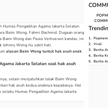
COMM
POP
COMM
eh Humas Pengadilan Agama Jakarta Selatan
Trendi
cara Baim Wong, Fahmi Bachmid. Dugaan orang
1
.
Popmam
 Baim Wong dan Paula Verhoeven kandas, ini
2
.
Viral
 Johnny Wong itu sakit hati.
3
.
Berita A
kum
alasan Baim Wong tuntut hak asuh anak
4
.
Berita K
5
.
Berita Ar
Agama Jakarta Selatan soal hak asuh
nnya, selain menjatuhkan talak Baim Wong
kan hak asuh kedua anaknya kepadanya. Hal
ah selaku Humas Pengadilan Agama Jakarta