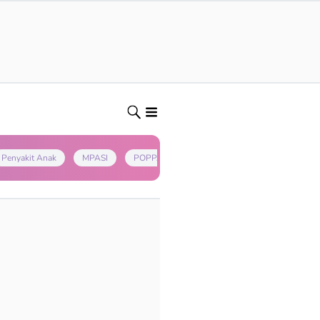
Penyakit Anak
MPASI
POPPAPA