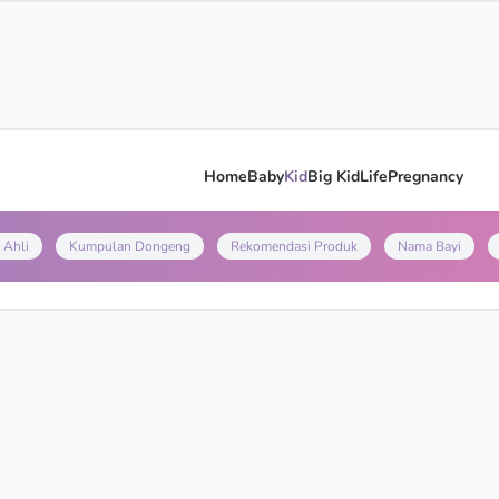
Home
Baby
Kid
Big Kid
Life
Pregnancy
 Ahli
Kumpulan Dongeng
Rekomendasi Produk
Nama Bayi