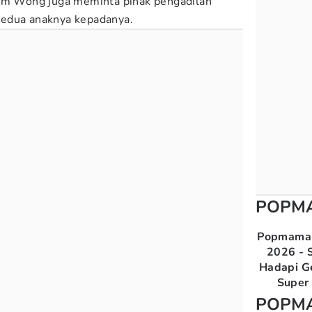
aim Wong juga meminta pihak pengadilan
kedua anaknya kepadanya.
POPM
Popmama 
2026 - S
Hadapi G
Super 
POPM