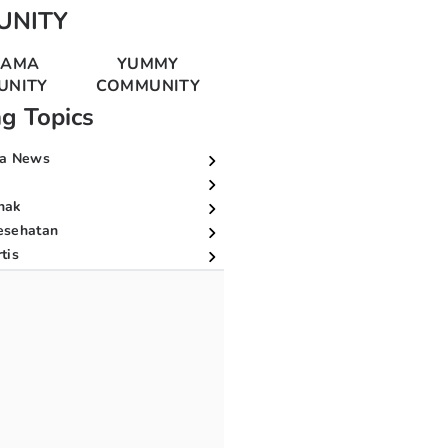
UNITY
MAMA
YUMMY
UNITY
COMMUNITY
ng Topics
a News
nak
esehatan
tis