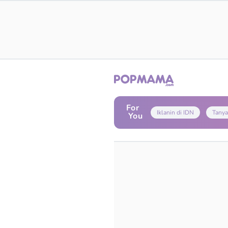
For
Iklanin di IDN
Tanya
You