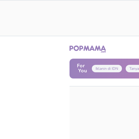
For
Iklanin di IDN
Tanya
You