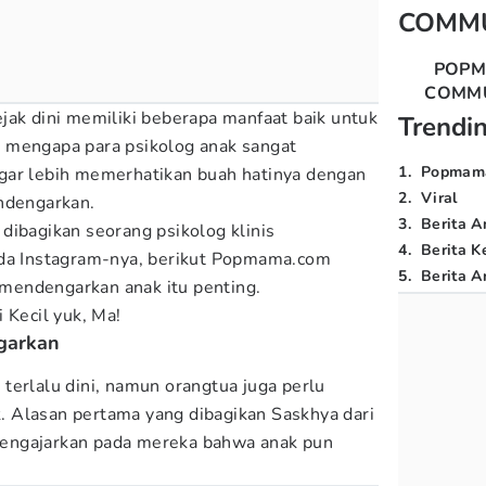
COMM
POP
COMM
jak dini memiliki beberapa manfaat baik untuk
Trendi
 mengapa para psikolog anak sangat
1
.
Popmam
gar lebih memerhatikan buah hatinya dengan
2
.
Viral
ndengarkan.
3
.
Berita A
dibagikan seorang psikolog klinis
4
.
Berita K
ada Instagram-nya, berikut Popmama.com
5
.
Berita Ar
endengarkan anak itu penting.
 Kecil yuk, Ma!
ngarkan
terlalu dini, namun orangtua juga perlu
 Alasan pertama yang dibagikan Saskhya dari
engajarkan pada mereka bahwa anak pun