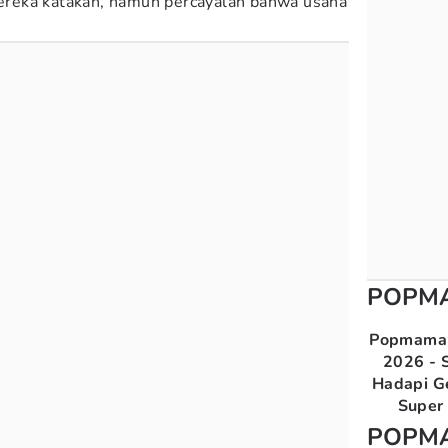
reka katakan, namun percayalah bahwa usaha
POPM
Popmama 
2026 - S
Hadapi G
Super 
POPM