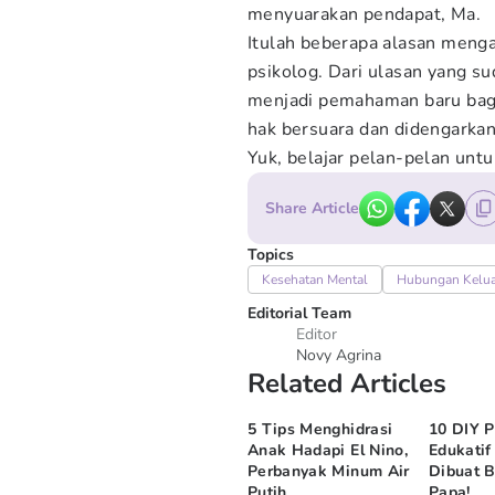
menyuarakan pendapat, Ma.
Itulah beberapa alasan meng
psikolog. Dari ulasan yang s
menjadi pemahaman baru bagi
hak bersuara dan didengarkan
Yuk, belajar pelan-pelan un
Share Article
Topics
Kesehatan Mental
Hubungan Kelua
Editorial Team
Editor
Novy Agrina
Related Articles
5 Tips Menghidrasi
10 DIY 
Anak Hadapi El Nino,
Edukatif
Perbanyak Minum Air
Dibuat 
Putih
Papa!