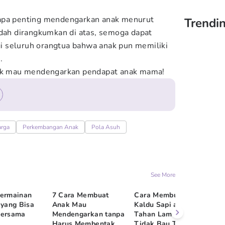
apa penting mendengarkan anak menurut
Trendin
udah dirangkumkan di atas, semoga dapat
 seluruh orangtua bahwa anak pun memiliki
.
tuk mau mendengarkan pendapat anak mama!
rga
Perkembangan Anak
Pola Asuh
See More
Permainan
7 Cara Membuat
Cara Membuat Tallow
Tr
 yang Bisa
Anak Mau
Kaldu Sapi agar
An
Bersama
Mendengarkan tanpa
Tahan Lama dan
Mo
Harus Membentak
Tidak Bau Tengik
Ma