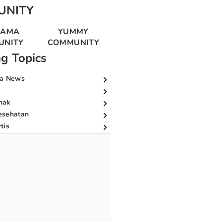
UNITY
MAMA
YUMMY
UNITY
COMMUNITY
ng Topics
a News
nak
esehatan
tis