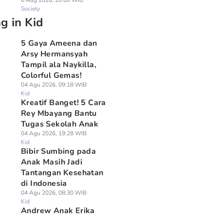
6 Aug 2026, 20:00 WIB
Society
g in Kid
5 Gaya Ameena dan
Arsy Hermansyah
Tampil ala Naykilla,
Colorful Gemas!
04 Agu 2026, 09:18 WIB
Kid
Kreatif Banget! 5 Cara
Rey Mbayang Bantu
Tugas Sekolah Anak
04 Agu 2026, 19:28 WIB
Kid
Bibir Sumbing pada
Anak Masih Jadi
Tantangan Kesehatan
di Indonesia
en Video Reaksi
10 Ide Permainan
Tren Makeup Dewa
04 Agu 2026, 08:30 WIB
ak di TikTok,
Seru Papa dan Anak
di Anak, Kenali Risi
Kid
men Kenkulus dan
Cuma Pakai
dan Solusi Aman
Andrew Anak Erika
manya Bikin
Peralatan di Rumah!
Penggunaannya