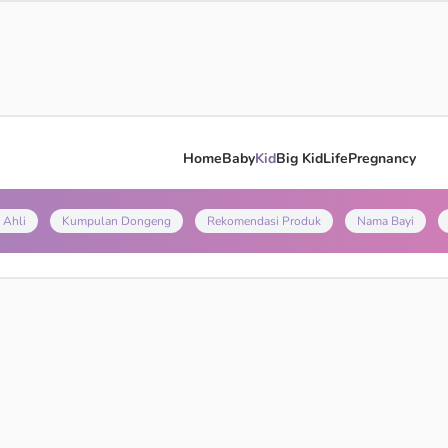
Home
Baby
Kid
Big Kid
Life
Pregnancy
 Ahli
Kumpulan Dongeng
Rekomendasi Produk
Nama Bayi