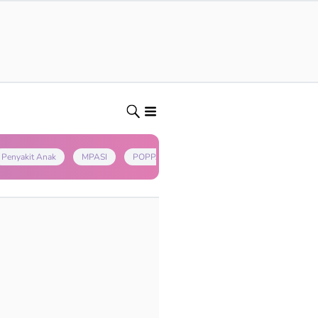
Penyakit Anak
MPASI
POPPAPA