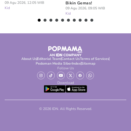
09 Agu 2026, 12:05 WIB
Bikin Gemas!
B
Kid
09 Agu 2026, 09:05 WIB
07
Kid
Ki
About Us
Editorial Team
Contact Us
Terms of Services
Pedoman Media Siber
Index
Sitemap
Follow Us
Download
© 2026 IDN. All Rights Reserved.