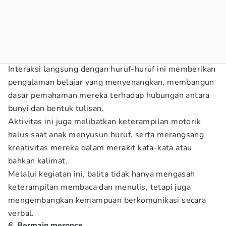
Interaksi langsung dengan huruf-huruf ini memberikan
pengalaman belajar yang menyenangkan, membangun
dasar pemahaman mereka terhadap hubungan antara
bunyi dan bentuk tulisan.
Aktivitas ini juga melibatkan keterampilan motorik
halus saat anak menyusun huruf, serta merangsang
kreativitas mereka dalam merakit kata-kata atau
bahkan kalimat.
Melalui kegiatan ini, balita tidak hanya mengasah
keterampilan membaca dan menulis, tetapi juga
mengembangkan kemampuan berkomunikasi secara
verbal.
6. Bermain meronce