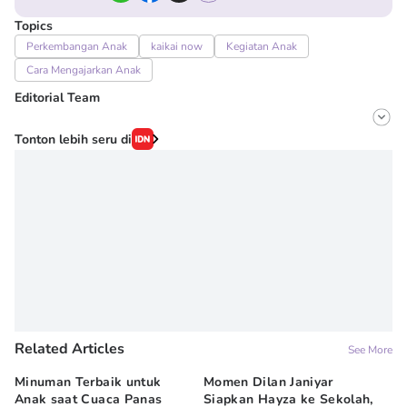
Topics
Perkembangan Anak
kaikai now
Kegiatan Anak
Cara Mengajarkan Anak
Editorial Team
Editor
Tonton lebih seru di
Irma ediarti mardiyah
Editor
Novy Agrina
Related Articles
See More
Minuman Terbaik untuk
Momen Dilan Janiyar
10
Anak saat Cuaca Panas
Siapkan Hayza ke Sekolah,
Sy