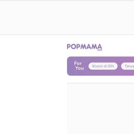
For
Iklanin di IDN
Tanya
You