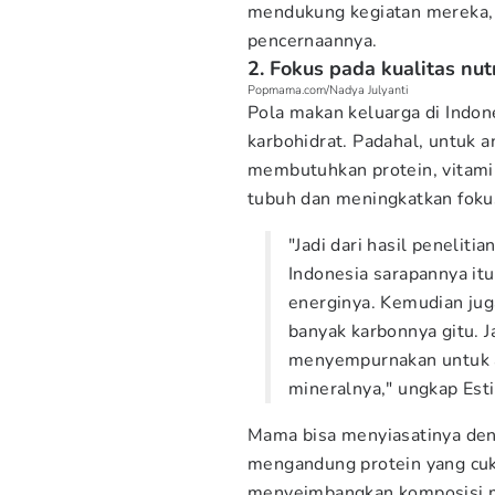
mendukung kegiatan mereka, 
pencernaannya.
2. Fokus pada kualitas nut
Popmama.com/Nadya Julyanti
Pola makan keluarga di Indone
karbohidrat. Padahal, untuk a
membutuhkan protein, vitami
tubuh dan meningkatkan foku
"Jadi dari hasil peneliti
Indonesia sarapannya i
energinya. Kemudian juga
banyak karbonnya gitu. 
menyempurnakan untuk a
mineralnya," ungkap Est
Mama bisa menyiasatinya de
mengandung protein yang cuku
menyeimbangkan komposisi ma