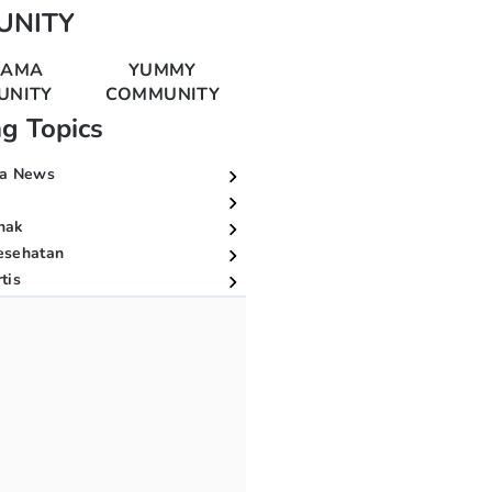
UNITY
MAMA
YUMMY
UNITY
COMMUNITY
ng Topics
a News
nak
esehatan
tis