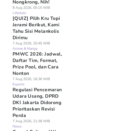
Nongkrong, Nih!
8 Aug 2026, 05:15 WIB
Lifestyle
[QUIZ] Pilih Kru Topi
Jerami Berikut, Kami
Tahu Sisi Melankolis
Dirimu
7 Aug 2026, 20:45 WIB
Anime & Manga
PMWC 2026: Jadwal,
Daftar Tim, Format,
Prize Pool, dan Cara
Nonton
7 Aug 2026, 16:36 WIB
Esports
Regulasi Pencemaran
Udara Usang, DPRD
DKI Jakarta Didorong
Prioritaskan Revisi
Perda
7 Aug 2026, 21:38 WIB
News