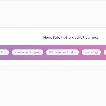
Home
Baby
Kid
Big Kid
Life
Pregnancy
 Ahli
Kumpulan Dongeng
Rekomendasi Produk
Nama Bayi