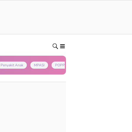
Penyakit Anak
MPASI
POPPAPA