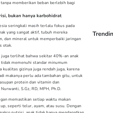
tanpa memberikan beban berlebih bagi
risi, bukan hanya karbohidrat
sia seringkali masih terlalu fokus pada
nak yang sangat aktif, tubuh mereka
Trendin
n, dan mineral untuk memperbaiki jaringan
s otak.
an juga terlihat bahwa sekitar 40%-an anak
tu tidak memenuhi standar minumum
 kualitas gizinya juga rendah juga, karena
Jadi makanya perlu ada tambahan gitu, untuk
supan protein dan vitamin dan
i Nurwanti, S.Gz, RD, MPH, Ph.D.
ngan memastikan setiap waktu makan
p, seperti telur, ayam, atau susu. Dengan
kro nutrisi, anak tidak hanya mendapatkan