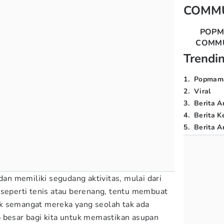
COMM
POP
COMM
Trendi
1
.
Popmam
2
.
Viral
3
.
Berita A
4
.
Berita K
5
.
Berita Ar
dan memiliki segudang aktivitas, mulai dari
 seperti tenis atau berenang, tentu membuat
k semangat mereka yang seolah tak ada
 besar bagi kita untuk memastikan asupan