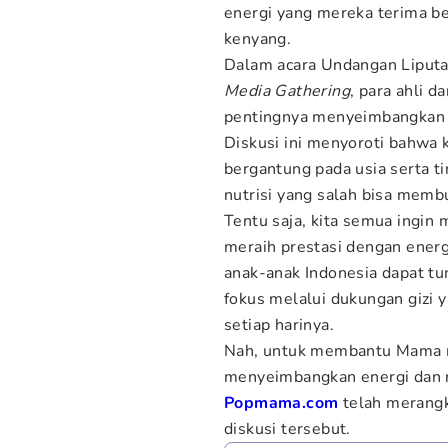
energi yang mereka terima be
kenyang.
Dalam acara Undangan Liput
Media Gathering
, para ahli 
pentingnya menyeimbangkan e
Diskusi ini menyoroti bahwa 
bergantung pada usia serta tin
nutrisi yang salah bisa membu
Tentu saja, kita semua ingin 
meraih prestasi dengan energi
anak-anak Indonesia dapat tum
fokus melalui dukungan gizi 
setiap harinya.
Nah, untuk membantu Mama 
menyeimbangkan energi dan nut
Popmama.com
telah merangk
diskusi tersebut.