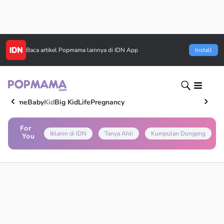
Baca artikel
Popmama
lainnya di IDN App
Install
Home
Baby
Kid
Big Kid
Life
Pregnancy
For
Iklanin di IDN
Tanya Ahli
Kumpulan Dongeng
You