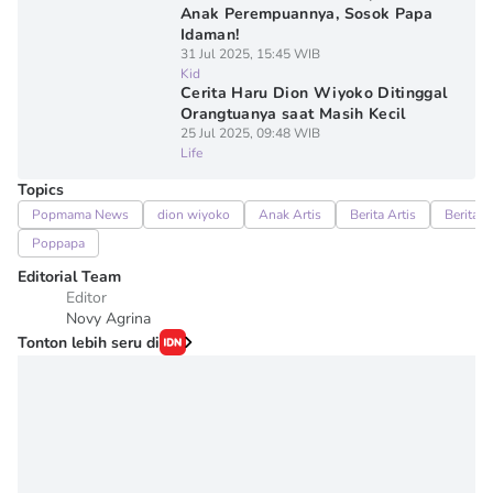
Anak Perempuannya, Sosok Papa
Idaman!
31 Jul 2025, 15:45 WIB
Kid
Cerita Haru Dion Wiyoko Ditinggal
Orangtuanya saat Masih Kecil
25 Jul 2025, 09:48 WIB
Life
Topics
Popmama News
dion wiyoko
Anak Artis
Berita Artis
Berita 
Poppapa
Editorial Team
Editor
Novy Agrina
Tonton lebih seru di