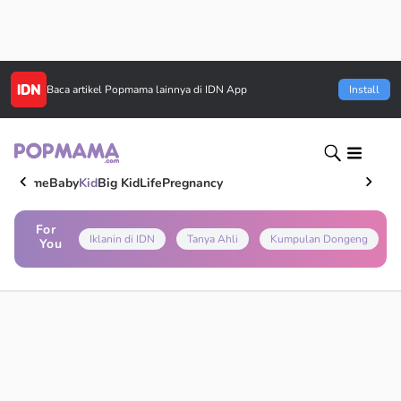
Baca artikel
Popmama
lainnya di IDN App
Install
Home
Baby
Kid
Big Kid
Life
Pregnancy
For
Iklanin di IDN
Tanya Ahli
Kumpulan Dongeng
You