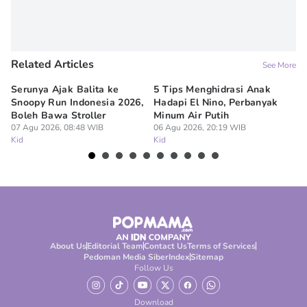
Related Articles
See More
Serunya Ajak Balita ke
5 Tips Menghidrasi Anak
10
Snoopy Run Indonesia 2026,
Hadapi El Nino, Perbanyak
ya
Boleh Bawa Stroller
Minum Air Putih
Pa
07 Agu 2026, 08:48 WIB
06 Agu 2026, 20:19 WIB
06
Kid
Kid
Ki
About Us
Editorial Team
Contact Us
Terms of Services
Pedoman Media Siber
Index
Sitemap
Follow Us
Download