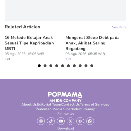
Related Articles
See More
16 Metode Belajar Anak
Mengenal Sleep Debt pada
Ba
Sesuai Tipe Kepribadian
Anak, Akibat Sering
Wi
MBTI
Begadang
M
05 Agu 2026, 16:05 WIB
05 Agu 2026, 05:35 WIB
04
Kid
Kid
Ki
About Us
Editorial Team
Contact Us
Terms of Services
Pedoman Media Siber
Index
Sitemap
Follow Us
Download