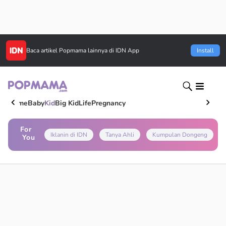
Baca artikel
Popmama
lainnya di IDN App
Install
Home
Baby
Kid
Big Kid
Life
Pregnancy
For
Iklanin di IDN
Tanya Ahli
Kumpulan Dongeng
You