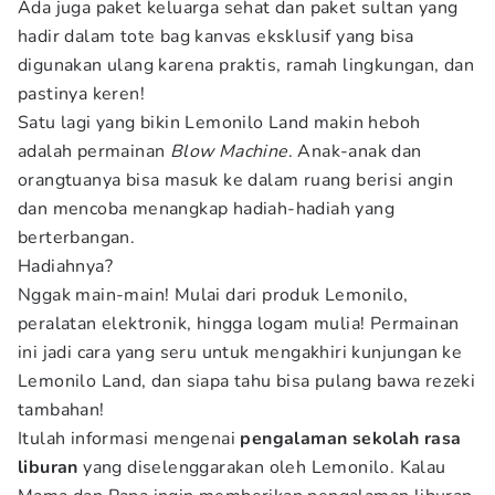
Ada juga paket keluarga sehat dan paket sultan yang
hadir dalam tote bag kanvas eksklusif yang bisa
digunakan ulang karena praktis, ramah lingkungan, dan
pastinya keren!
Satu lagi yang bikin Lemonilo Land makin heboh
adalah permainan
Blow Machine
. Anak-anak dan
orangtuanya bisa masuk ke dalam ruang berisi angin
dan mencoba menangkap hadiah-hadiah yang
berterbangan.
Hadiahnya?
Nggak main-main! Mulai dari produk Lemonilo,
peralatan elektronik, hingga logam mulia! Permainan
ini jadi cara yang seru untuk mengakhiri kunjungan ke
Lemonilo Land, dan siapa tahu bisa pulang bawa rezeki
tambahan!
Itulah informasi mengenai
pengalaman sekolah rasa
liburan
yang diselenggarakan oleh Lemonilo. Kalau