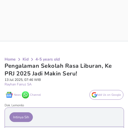
Home
Kid
4-5 years old
Pengalaman Sekolah Rasa Liburan, Ke
PRJ 2025 Jadi Makin Seru!
13 Jul 2025, 07:46 WIB
Rayhan Fairuz SA
News
Channel
Add Us on Google
Dok. Lemonilo
Intinya Sih