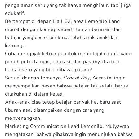
pengalaman seru yang tak hanya menghibur, tapi juga
edukatif.
Bertempat di depan Hall C2, area Lemonilo Land
dibuat dengan konsep seperti taman bermain dan
belajar yang cocok dinikmati oleh anak-anak dan
keluarga.
Coba mengajak keluarga untuk menjelajahi dunia yang
penuh petualangan, edukasi, dan pastinya hadiah-
hadiah seru yang bisa dibawa pulang!
Sesuai dengan temanya,
School Day
, Acara ini ingin
menyampaikan pesan bahwa belajar tak selalu harus
dilakukan di dalam kelas.
Anak-anak bisa tetap belajar banyak hal baru saat
liburan asal disampaikan dengan cara yang
menyenangkan.
Marketing Communication Lead Lemonilo, Mulyawan
mengatakan, bahwa pihaknya ingin menunjukan bahwa