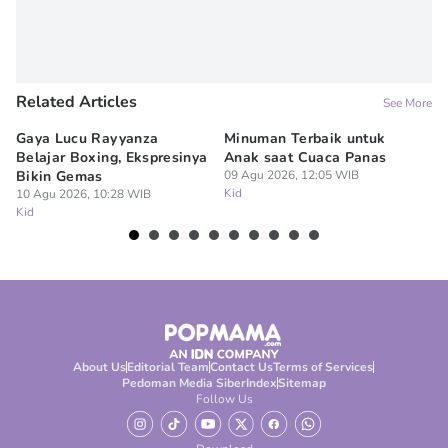
Related Articles
See More
Gaya Lucu Rayyanza
Minuman Terbaik untuk
Mo
Belajar Boxing, Ekspresinya
Anak saat Cuaca Panas
Si
Bikin Gemas
09 Agu 2026, 12:05 WIB
Bi
Kid
10 Agu 2026, 10:28 WIB
09
Kid
Ki
About Us
Editorial Team
Contact Us
Terms of Services
Pedoman Media Siber
Index
Sitemap
Follow Us