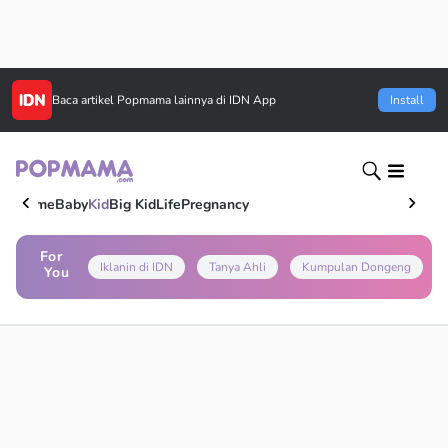
Baca artikel
Popmama
lainnya di IDN App
Install
Home
Baby
Kid
Big Kid
Life
Pregnancy
For
Iklanin di IDN
Tanya Ahli
Kumpulan Dongeng
You