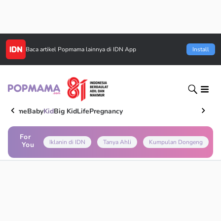
Baca artikel
Popmama
lainnya di IDN App
Install
Home
Baby
Kid
Big Kid
Life
Pregnancy
For
Iklanin di IDN
Tanya Ahli
Kumpulan Dongeng
You