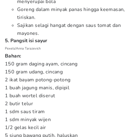
menyerupai bola
Goreng dalam minyak panas hingga keemasan,
tiriskan.
Sajikan selagi hangat dengan saus tomat dan
mayones.
5. Pangsit isi sayur
Pexels/Anna Tarazevich
Bahan:
150 gram daging ayam, cincang
150 gram udang, cincang
2 ikat bayam potong-potong
1 buah jagung manis, dipipil
1 buah wortel diserut
2 butir telur
1 sdm saus tiram
1 sdm minyak wijen
1/2 gelas kecil air
5 siung bawang putih, haluskan