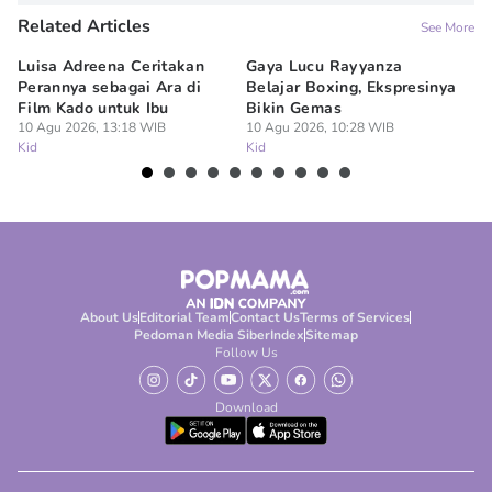
Related Articles
See More
Luisa Adreena Ceritakan
Gaya Lucu Rayyanza
Mi
Perannya sebagai Ara di
Belajar Boxing, Ekspresinya
An
Film Kado untuk Ibu
Bikin Gemas
09
Ki
10 Agu 2026, 13:18 WIB
10 Agu 2026, 10:28 WIB
Kid
Kid
About Us
Editorial Team
Contact Us
Terms of Services
Pedoman Media Siber
Index
Sitemap
Follow Us
Download