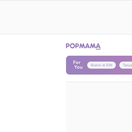
For
Iklanin di IDN
Tanya
You