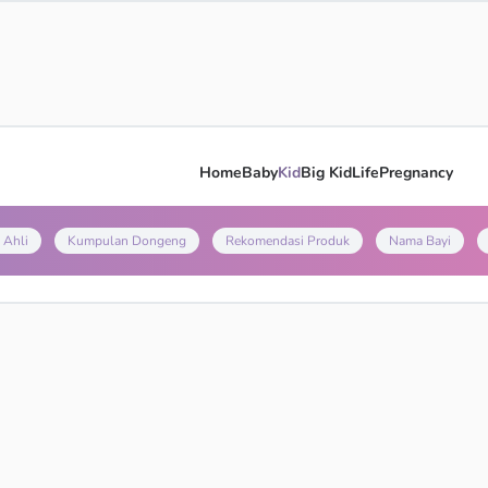
Home
Baby
Kid
Big Kid
Life
Pregnancy
 Ahli
Kumpulan Dongeng
Rekomendasi Produk
Nama Bayi