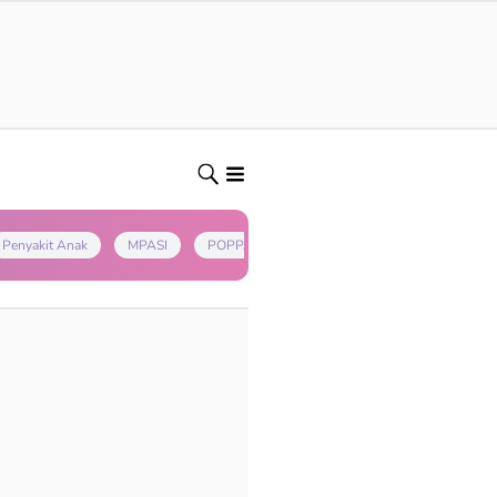
Penyakit Anak
MPASI
POPPAPA