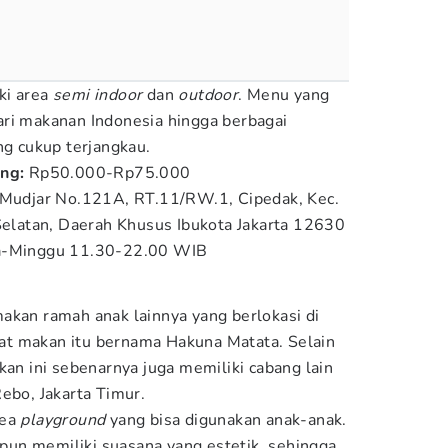
ki area
semi indoor
dan
outdoor
. Menu yang
 dari makanan Indonesia hingga berbagai
ng cukup terjangkau.
ang:
Rp50.000-Rp75.000
 Mudjar No.121A, RT.11/RW.1, Cipedak, Kec.
 Selatan, Daerah Khusus Ibukota Jakarta 12630
a-Minggu 11.30-22.00 WIB
akan ramah anak lainnya yang berlokasi di
mpat makan itu bernama Hakuna Matata. Selain
kan ini sebenarnya juga memiliki cabang lain
ebo, Jakarta Timur.
rea
playground
yang bisa digunakan anak-anak.
i pun memiliki suasana yang estetik, sehingga