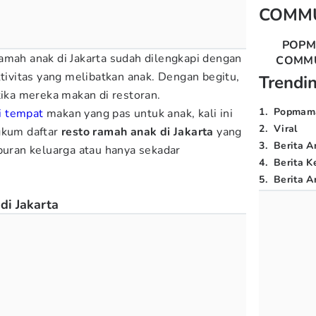
COMM
POP
amah anak di Jakarta sudah dilengkapi dengan
COMM
tivitas yang melibatkan anak. Dengan begitu,
Trendi
tika mereka makan di restoran.
1
.
Popmam
i tempat
makan yang pas untuk anak, kali ini
2
.
Viral
kum daftar
resto ramah anak di Jakarta
yang
3
.
Berita A
iburan keluarga atau hanya sekadar
4
.
Berita K
5
.
Berita Ar
di Jakarta