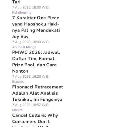
Tari
7 Aug 2026, 18:00 WIB
Relationship
7 Karakter One Piece
yang Haoshoku Haki-
nya Paling Mendekati
Joy Boy
7 Aug 2026, 18:00 WIB
Anime & Manga
PMWC 2026: Jadwal,
Daftar Tim, Format,
Prize Pool, dan Cara
Nonton
7 Aug 2026, 16:36 WIB
Esports
Fibonacci Retracement
Adalah Alat Analisis
Teknikal, Ini Fungsinya
7 Aug 2026, 18:57 WIB
Market
Cancel Culture: Why
Consumers Don't