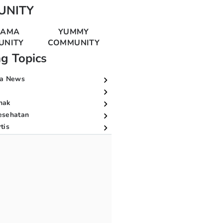
UNITY
MAMA
YUMMY
UNITY
COMMUNITY
ng Topics
a News
nak
esehatan
tis