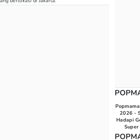
ng berlokasi di Jakarta.
POPM
Popmama 
2026 - S
Hadapi G
Super 
POPM