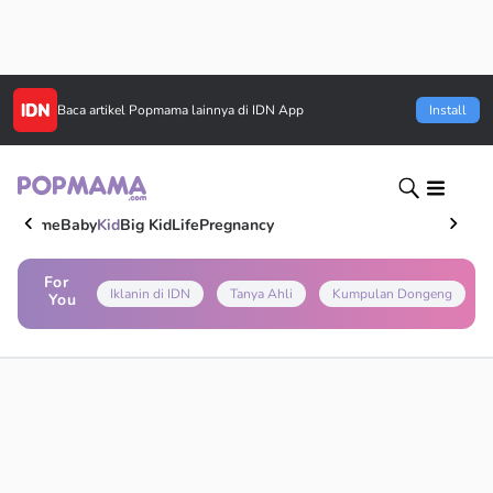
Baca artikel
Popmama
lainnya di IDN App
Install
Home
Baby
Kid
Big Kid
Life
Pregnancy
For
Iklanin di IDN
Tanya Ahli
Kumpulan Dongeng
You