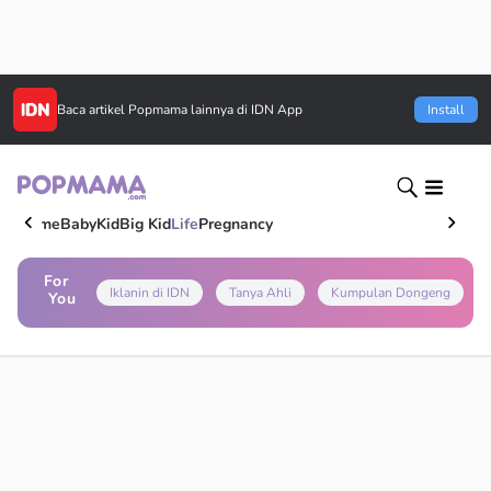
Baca artikel
Popmama
lainnya di IDN App
Install
Home
Baby
Kid
Big Kid
Life
Pregnancy
For
Iklanin di IDN
Tanya Ahli
Kumpulan Dongeng
You