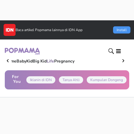
Baca artikel
Popmama
lainnya di IDN App
Install
Home
Baby
Kid
Big Kid
Life
Pregnancy
For
Iklanin di IDN
Tanya Ahli
Kumpulan Dongeng
You