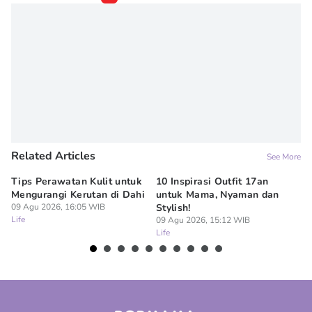
Related Articles
See More
Tips Perawatan Kulit untuk
10 Inspirasi Outfit 17an
15
Mengurangi Kerutan di Dahi
untuk Mama, Nyaman dan
Si
09 Agu 2026, 16:05 WIB
Stylish!
09
Life
Lif
09 Agu 2026, 15:12 WIB
Life