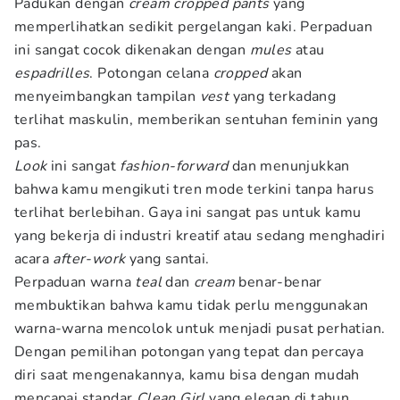
Padukan dengan
cream cropped pants
yang
memperlihatkan sedikit pergelangan kaki. Perpaduan
ini sangat cocok dikenakan dengan
mules
atau
espadrilles
. Potongan celana
cropped
akan
menyeimbangkan tampilan
vest
yang terkadang
terlihat maskulin, memberikan sentuhan feminin yang
pas.
Look
ini sangat
fashion-forward
dan menunjukkan
bahwa kamu mengikuti tren mode terkini tanpa harus
terlihat berlebihan. Gaya ini sangat pas untuk kamu
yang bekerja di industri kreatif atau sedang menghadiri
acara
after-work
yang santai.
Perpaduan warna
teal
dan
cream
benar-benar
membuktikan bahwa kamu tidak perlu menggunakan
warna-warna mencolok untuk menjadi pusat perhatian.
Dengan pemilihan potongan yang tepat dan percaya
diri saat mengenakannya, kamu bisa dengan mudah
mencapai standar
Clean Girl
yang elegan di tahun