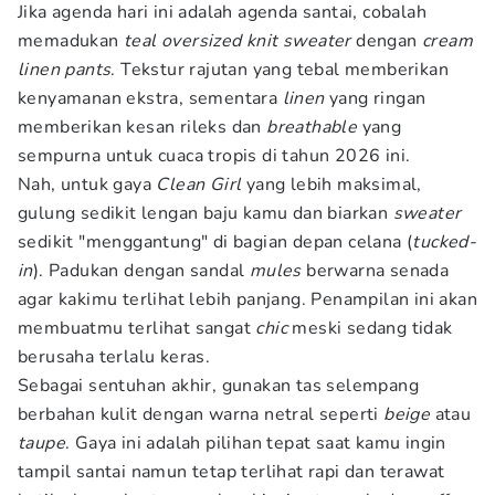
Jika agenda hari ini adalah agenda santai, cobalah
memadukan
teal oversized knit sweater
dengan
cream
linen pants
. Tekstur rajutan yang tebal memberikan
kenyamanan ekstra, sementara
linen
yang ringan
memberikan kesan rileks dan
breathable
yang
sempurna untuk cuaca tropis di tahun 2026 ini.
Nah, untuk gaya
Clean Girl
yang lebih maksimal,
gulung sedikit lengan baju kamu dan biarkan
sweater
sedikit "menggantung" di bagian depan celana (
tucked-
in
). Padukan dengan sandal
mules
berwarna senada
agar kakimu terlihat lebih panjang. Penampilan ini akan
membuatmu terlihat sangat
chic
meski sedang tidak
berusaha terlalu keras.
Sebagai sentuhan akhir, gunakan tas selempang
berbahan kulit dengan warna netral seperti
beige
atau
taupe
. Gaya ini adalah pilihan tepat saat kamu ingin
tampil santai namun tetap terlihat rapi dan terawat