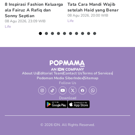
8 Inspirasi Fashion Keluarga
Tata Cara Mandi Wajib
5 
ala Fairuz A Rafiq dan
setelah Haid yang Benar
Le
Sonny Septian
08 Agu 2026, 20:00 WIB
s
Life
08 Agu 2026, 23:09 WIB
08
Life
Lif
About Us
Editorial Team
Contact Us
Terms of Services
Pedoman Media Siber
Index
Sitemap
Follow Us
Download
© 2026 IDN. All Rights Reserved.