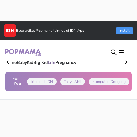
Baca artikel
Popmama
lainnya di IDN App
Install
Home
Baby
Kid
Big Kid
Life
Pregnancy
For
Iklanin di IDN
Tanya Ahli
Kumpulan Dongeng
You