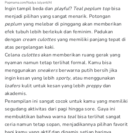
Popmama.com/Nadya Julyanti/AI
Ingin tampil beda dan
playful
?
Teal peplum top
bisa
menjadi pilihan yang sangat menarik. Potongan
peplum
yang melebar di pinggang akan memberikan
efek tubuh lebih berlekuk dan feminim. Padukan
dengan
cream culottes
yang memiliki panjang tepat di
atas pergelangan kaki.
Celana
culottes
akan memberikan ruang gerak yang
nyaman namun tetap terlihat formal. Kamu bisa
menggunakan
sneakers
berwarna putih bersih jika
ingin kesan yang lebih
sporty
, atau menggunakan
loafers
kulit untuk kesan yang lebih
preppy
dan
akademis.
Penampilan ini sangat cocok untuk kamu yang memiliki
segudang aktivitas dari pagi hingga sore. Gaya ini
membuktikan bahwa warna
teal
bisa terlihat sangat
ceria namun tetap sopan, menjadikannya pilihan favorit
bagi kamu yang aktif dan dinamis setiap harinya.