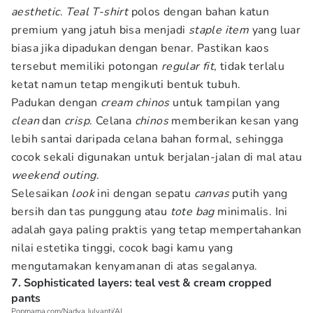
aesthetic
.
Teal T-shirt
polos dengan bahan katun
premium yang jatuh bisa menjadi
staple item
yang luar
biasa jika dipadukan dengan benar. Pastikan kaos
tersebut memiliki potongan
regular fit
, tidak terlalu
ketat namun tetap mengikuti bentuk tubuh.
Padukan dengan
cream chinos
untuk tampilan yang
clean
dan
crisp
. Celana
chinos
memberikan kesan yang
lebih santai daripada celana bahan formal, sehingga
cocok sekali digunakan untuk berjalan-jalan di mal atau
weekend outing
.
Selesaikan
look
ini dengan sepatu
canvas
putih yang
bersih dan tas punggung atau
tote bag
minimalis. Ini
adalah gaya paling praktis yang tetap mempertahankan
nilai estetika tinggi, cocok bagi kamu yang
mengutamakan kenyamanan di atas segalanya.
7. Sophisticated layers: teal vest & cream cropped
pants
Popmama.com/Nadya Julyanti/AI