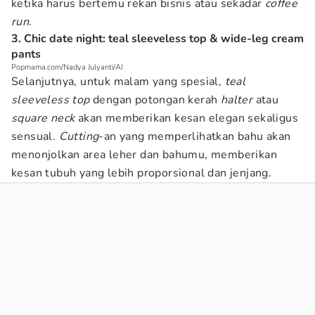
ketika harus bertemu rekan bisnis atau sekadar
coffee
run
.
3. Chic date night: teal sleeveless top & wide-leg cream
pants
Popmama.com/Nadya Julyanti/AI
Selanjutnya, untuk malam yang spesial,
teal
sleeveless top
dengan potongan kerah
halter
atau
square neck
akan memberikan kesan elegan sekaligus
sensual.
Cutting
-an yang memperlihatkan bahu akan
menonjolkan area leher dan bahumu, memberikan
kesan tubuh yang lebih proporsional dan jenjang.