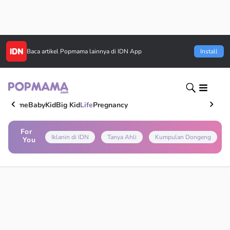
Baca artikel
Popmama
lainnya di IDN App
Install
Home
Baby
Kid
Big Kid
Life
Pregnancy
For
Iklanin di IDN
Tanya Ahli
Kumpulan Dongeng
You