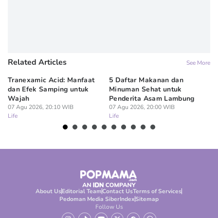
Related Articles
See More
Tranexamic Acid: Manfaat
5 Daftar Makanan dan
Ap
dan Efek Samping untuk
Minuman Sehat untuk
5 
Wajah
Penderita Asam Lambung
07
Lif
07 Agu 2026, 20:10 WIB
07 Agu 2026, 20:00 WIB
Life
Life
About Us
Editorial Team
Contact Us
Terms of Services
Pedoman Media Siber
Index
Sitemap
Follow Us