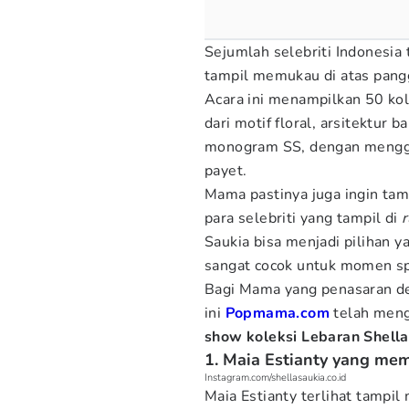
Sejumlah selebriti Indonesia
tampil memukau di atas pang
Acara ini menampilkan 50 kol
dari motif floral, arsitektur
monogram SS, dengan menggun
payet.
Mama pastinya juga ingin tam
para selebriti yang tampil di
Saukia bisa menjadi pilihan y
sangat cocok untuk momen spe
Bagi Mama yang penasaran den
ini
Popmama.com
telah men
show koleksi Lebaran Shella
1. Maia Estianty yang m
Instagram.com/shellasaukia.co.id
Maia Estianty terlihat tampi