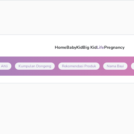
Home
Baby
Kid
Big Kid
Life
Pregnancy
 Ahli
Kumpulan Dongeng
Rekomendasi Produk
Nama Bayi