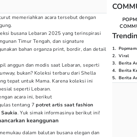
COMM
 turut memeriahkan acara tersebut dengan
POP
gung.
COMM
eksi busana Lebaran 2025 yang terinspirasi
Trendi
 bangunan Timur Tengah, dan signature
1
.
Popmam
akan bahan organza print, bordir, dan detail
2
.
Viral
3
.
Berita A
pil anggun dan modis saat Lebaran, seperti
4
.
Berita K
runway,
bukan? Koleksi terbaru dari Shella
5
.
Berita Ar
ang tepat untuk Mama. Karena koleksi ini
sial seperti Lebaran.
gan acara ini, berikut
gulas tentang 7
potret artis saat fashion
 Saukia
. Yuk simak informasinya berikut ini!
emancarkan keanggunan
l memukau dalam balutan busana elegan dan