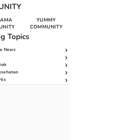
UNITY
MAMA
YUMMY
UNITY
COMMUNITY
ng Topics
a News
nak
esehatan
tis