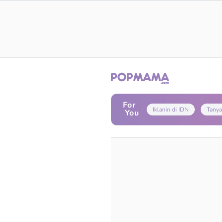
For
Iklanin di IDN
Tanya
You