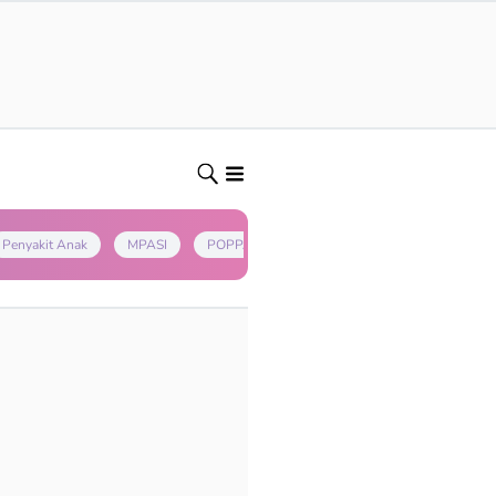
Penyakit Anak
MPASI
POPPAPA