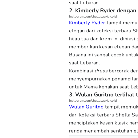
saat Lebaran.
2. Kimberly Ryder dengan
Instagram.com/shellasaukia.co.id
Kimberly Ryder
tampil memuka
elegan dari koleksi terbaru 
hijau tua dan krem ini dihia
memberikan kesan elegan d
Busana ini sangat cocok untu
saat Lebaran.
Kombinasi
dress
bercorak den
menyempurnakan penampilan 
untuk Mama kenakan saat Leb
3. Wulan Guritno terliha
Instagram.com/shellasaukia.co.id
Wulan Guritno
tampil memuka
dari koleksi terbaru Shella Sa
menciptakan kesan klasik na
renda menambah sentuhan el