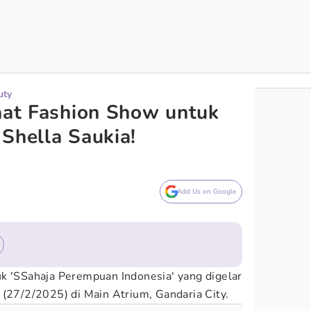
uty
saat Fashion Show untuk
 Shella Saukia!
Add Us on Google
k 'SSahaja Perempuan Indonesia' yang digelar
 (27/2/2025) di Main Atrium, Gandaria City.