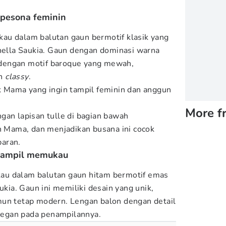
 pesona feminin
u dalam balutan gaun bermotif klasik yang
Shella Saukia. Gaun dengan dominasi warna
si dengan motif baroque yang mewah,
an
classy
.
k Mama yang ingin tampil feminin dan anggun
More f
gan lapisan tulle di bagian bawah
Mama, dan menjadikan busana ini cocok
aran.
t tampil memukau
u dalam balutan gaun hitam bermotif emas
ukia. Gaun ini memiliki desain yang unik,
mun tetap modern. Lengan balon dengan detail
egan pada penampilannya.