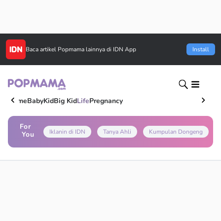
Baca artikel
Popmama
lainnya di IDN App
Install
Home
Baby
Kid
Big Kid
Life
Pregnancy
For
Iklanin di IDN
Tanya Ahli
Kumpulan Dongeng
You