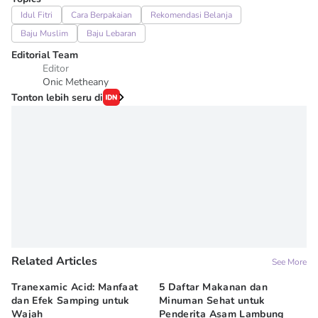
Idul Fitri
Cara Berpakaian
Rekomendasi Belanja
Baju Muslim
Baju Lebaran
Editorial Team
Editor
Onic Metheany
Tonton lebih seru di
Related Articles
See More
Tranexamic Acid: Manfaat
5 Daftar Makanan dan
Ap
dan Efek Samping untuk
Minuman Sehat untuk
5 
Wajah
Penderita Asam Lambung
07